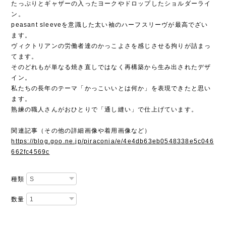
たっぷりとギャザーの入ったヨークやドロップしたショルダーライ
ン。
peasant sleeveを意識した太い袖のハーフスリーヴが最高でざい
ます。
ヴィクトリアンの労働者達のかっこよさを感じさせる拘りが詰まっ
てます。
そのどれもが単なる焼き直しではなく再構築から生み出されたデザ
イン。
私たちの長年のテーマ「かっこいいとは何か」を表現できたと思い
ます。
熟練の職人さんがおひとりで「通し縫い」で仕上げています。
関連記事（その他の詳細画像や着用画像など）
https://blog.goo.ne.jp/piraconia/e/4e4db63eb0548338e5c046
662fc4569c
種類
数量