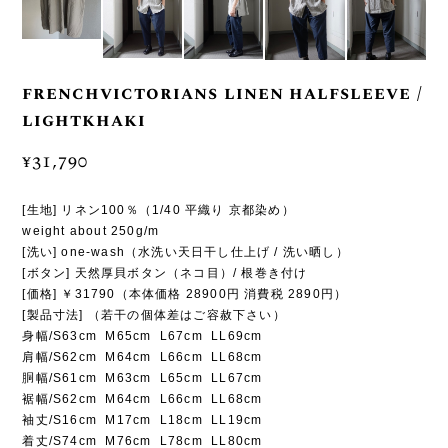
frenchvictorians linen halfsleeve /
lightkhaki
¥31,790
[生地] リネン100％（1/40 平織り 京都染め）
weight about 250g/m
[洗い] one-wash（水洗い天日干し仕上げ / 洗い晒し）
[ボタン] 天然厚貝ボタン（ネコ目）/ 根巻き付け
[価格] ￥31790（本体価格 28900円 消費税 2890円）
[製品寸法] （若干の個体差はご容赦下さい）
身幅/S63cm M65cm L67cm LL69cm
肩幅/S62cm M64cm L66cm LL68cm
胴幅/S61cm M63cm L65cm LL67cm
裾幅/S62cm M64cm L66cm LL68cm
袖丈/S16cm M17cm L18cm LL19cm
着丈/S74cm M76cm L78cm LL80cm