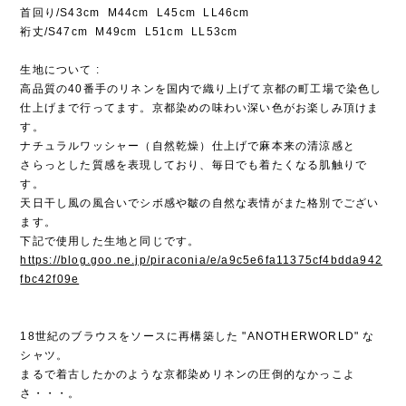
首回り/S43cm M44cm L45cm LL46cm
裄丈/S47cm M49cm L51cm LL53cm
生地について :
高品質の40番手のリネンを国内で織り上げて京都の町工場で染色し
仕上げまで行ってます。京都染めの味わい深い色がお楽しみ頂けま
す。
ナチュラルワッシャー（自然乾燥）仕上げで麻本来の清涼感と
さらっとした質感を表現しており、毎日でも着たくなる肌触りで
す。
天日干し風の風合いでシボ感や皺の自然な表情がまた格別でござい
ます。
下記で使用した生地と同じです。
https://blog.goo.ne.jp/piraconia/e/a9c5e6fa11375cf4bdda942
fbc42f09e
18世紀のブラウスをソースに再構築した "ANOTHERWORLD" な
シャツ。
まるで着古したかのような京都染めリネンの圧倒的なかっこよ
さ・・・。