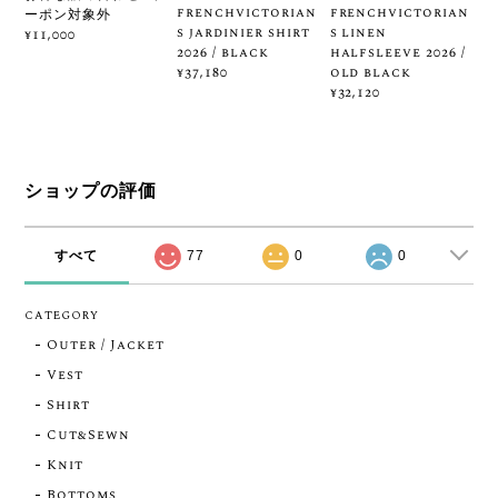
frenchvictorian
frenchvictorian
ーポン対象外
s jardinier shirt
s linen
¥11,000
2026 / black
halfsleeve 2026 /
old black
¥37,180
¥32,120
ショップの評価
すべて
77
0
0
CATEGORY
Outer / Jacket
Vest
Shirt
Cut&Sewn
Knit
Bottoms