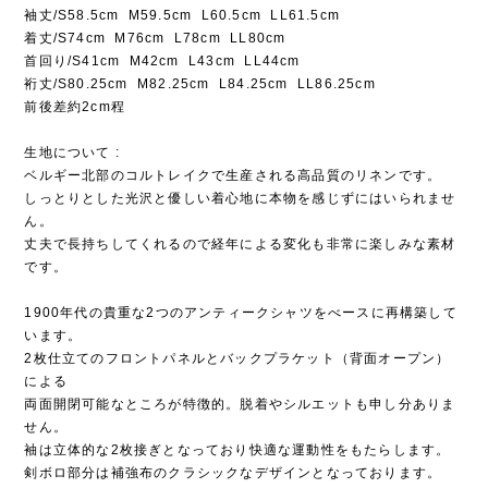
袖丈/S58.5cm M59.5cm L60.5cm LL61.5cm
着丈/S74cm M76cm L78cm LL80cm
首回り/S41cm M42cm L43cm LL44cm
裄丈/S80.25cm M82.25cm L84.25cm LL86.25cm
前後差約2cm程
生地について :
ベルギー北部のコルトレイクで生産される高品質のリネンです。
しっとりとした光沢と優しい着心地に本物を感じずにはいられませ
ん。
丈夫で長持ちしてくれるので経年による変化も非常に楽しみな素材
です。
1900年代の貴重な2つのアンティークシャツをべースに再構築して
います。
2枚仕立てのフロントパネルとバックプラケット（背面オープン）
による
両面開閉可能なところが特徴的。脱着やシルエットも申し分ありま
せん。
袖は立体的な2枚接ぎとなっており快適な運動性をもたらします。
剣ボロ部分は補強布のクラシックなデザインとなっております。