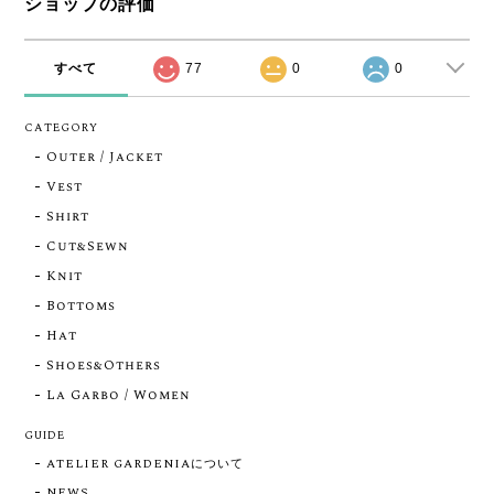
ショップの評価
すべて
77
0
0
CATEGORY
Outer / Jacket
Vest
Shirt
Cut&Sewn
Knit
Bottoms
Hat
Shoes&Others
La Garbo / Women
GUIDE
ATELIER GARDENIAについて
NEWS