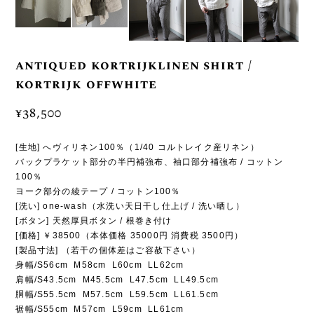
antiqued kortrijklinen shirt /
kortrijk offwhite
¥38,500
[生地] へヴィリネン100％（1/40 コルトレイク産リネン）
バックプラケット部分の半円補強布、袖口部分補強布 / コットン
100％
ヨーク部分の綾テープ / コットン100％
[洗い] one-wash（水洗い天日干し仕上げ / 洗い晒し）
[ボタン] 天然厚貝ボタン / 根巻き付け
[価格] ￥38500（本体価格 35000円 消費税 3500円）
[製品寸法] （若干の個体差はご容赦下さい）
身幅/S56cm M58cm L60cm LL62cm
肩幅/S43.5cm M45.5cm L47.5cm LL49.5cm
胴幅/S55.5cm M57.5cm L59.5cm LL61.5cm
裾幅/S55cm M57cm L59cm LL61cm