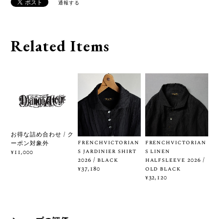
通報する
Related Items
お得な詰め合わせ / ク
frenchvictorian
frenchvictorian
ーポン対象外
s jardinier shirt
s linen
¥11,000
2026 / black
halfsleeve 2026 /
old black
¥37,180
¥32,120