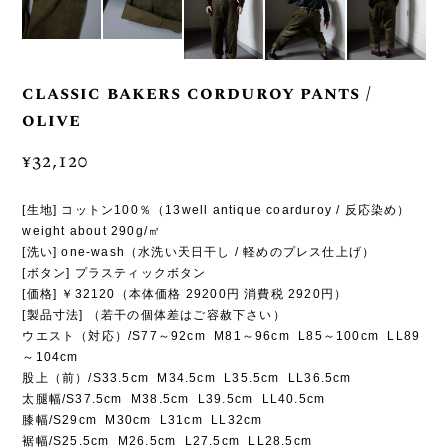
classic bakers corduroy pants /
olive
¥32,120
[生地] コットン100％（13well antique coarduroy / 反応染め）
weight about 290g/㎡
[洗い] one-wash（水洗い天日干し / 軽めのプレス仕上げ）
[ボタン] プラスティックボタン
[価格] ￥32120（本体価格 29200円 消費税 2920円）
[製品寸法] （若干の個体差はご容赦下さい）
ウエスト（対応）/S77～92cm M81～96cm L85～100cm LL89
～104cm
股上（前）/S33.5cm M34.5cm L35.5cm LL36.5cm
太腿幅/S37.5cm M38.5cm L39.5cm LL40.5cm
膝幅/S29cm M30cm L31cm LL32cm
裾幅/S25.5cm M26.5cm L27.5cm LL28.5cm