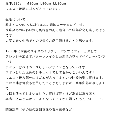
股下/S86cm M86cm L86cm LL86cm
ウエスト後部にゴムが入っています。
生地について :
程よくコシのある13ウェルの細畝コーデュロイです。
反応染めの味わい深く奥行きのある色合いで経年変化も楽しめそう
です。
大変丈夫な生地ですので長くご愛用頂けることと思います。
1950年代前後のスイスのミリタリーパンツにフォーカスして
アレンジを加えてパターンメイクした新型のワイドベイカーパンツ
です。
ポケットはベイカーズらしいデザインとなっています。
ズドンとした太めのシルエットでとてもかっこいいんです！
ウエスト後ろ部分にはゴムが入ってますので比較的楽に穿けます。
この生地は何度も使用したことがありますが、経年変化が凄くよく
て
今回も使ってしまいました。穿けば穿くほど洗えば洗うほど
本当にどんどんかっこよくなっていくから困ったもんです・・・。
関連記事（その他の詳細画像や着用画像など）