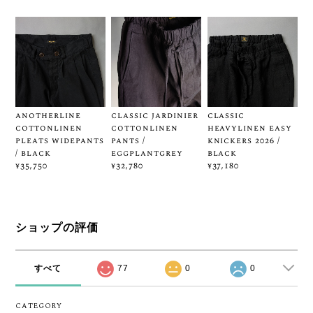
anotherline
classic jardinier
classic
cottonlinen
cottonlinen
heavylinen easy
pleats widepants
pants /
knickers 2026 /
/ black
eggplantgrey
black
¥35,750
¥32,780
¥37,180
ショップの評価
すべて
77
0
0
CATEGORY