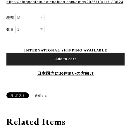
https://djangoatour.hatenablog.com/entry/2025/10/11/183624
種類
数量
International shipping available
Add to cart
日本国内にお住まいの方向け
通報する
Related Items