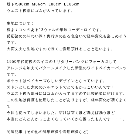
股下/S86cm M86cm L86cm LL86cm
ウエスト後部にゴムが入っています。
生地について :
程よくコシのある13ウェルの細畝コーデュロイです。
反応染めの味わい深く奥行きのある色合いで経年変化も楽しめそう
です。
大変丈夫な生地ですので長くご愛用頂けることと思います。
1950年代前後のスイスのミリタリーパンツにフォーカスして
アレンジを加えてパターンメイクした新型のワイドベイカーパンツ
です。
ポケットはベイカーズらしいデザインとなっています。
ズドンとした太めのシルエットでとてもかっこいいんです！
ウエスト後ろ部分にはゴムが入ってますので比較的楽に穿けます。
この生地は何度も使用したことがありますが、経年変化が凄くよく
て
今回も使ってしまいました。穿けば穿くほど洗えば洗うほど
本当にどんどんかっこよくなっていくから困ったもんです・・・。
関連記事（その他の詳細画像や着用画像など）