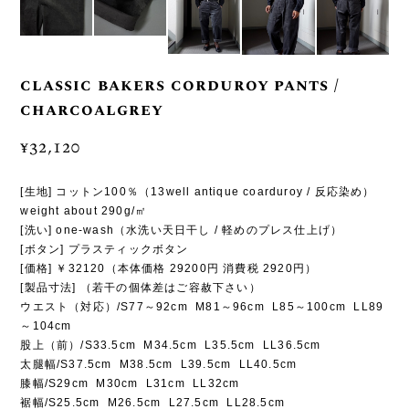
classic bakers corduroy pants /
charcoalgrey
¥32,120
[生地] コットン100％（13well antique coarduroy / 反応染め）
weight about 290g/㎡
[洗い] one-wash（水洗い天日干し / 軽めのプレス仕上げ）
[ボタン] プラスティックボタン
[価格] ￥32120（本体価格 29200円 消費税 2920円）
[製品寸法] （若干の個体差はご容赦下さい）
ウエスト（対応）/S77～92cm M81～96cm L85～100cm LL89
～104cm
股上（前）/S33.5cm M34.5cm L35.5cm LL36.5cm
太腿幅/S37.5cm M38.5cm L39.5cm LL40.5cm
膝幅/S29cm M30cm L31cm LL32cm
裾幅/S25.5cm M26.5cm L27.5cm LL28.5cm