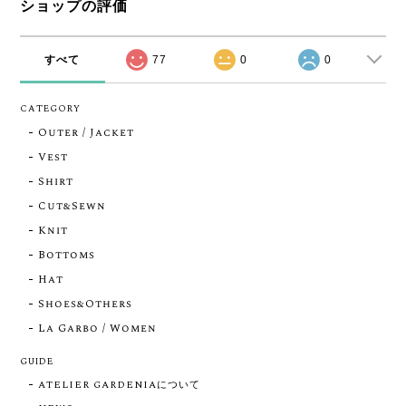
ショップの評価
すべて
77
0
0
CATEGORY
Outer / Jacket
Vest
Shirt
Cut&Sewn
Knit
Bottoms
Hat
Shoes&Others
La Garbo / Women
GUIDE
ATELIER GARDENIAについて