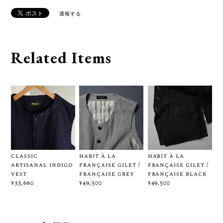
通報する
Related Items
classic
habit à la
habit à la
artisanal indigo
française gilet /
française gilet /
vest
française grey
française black
¥33,660
¥49,500
¥49,500