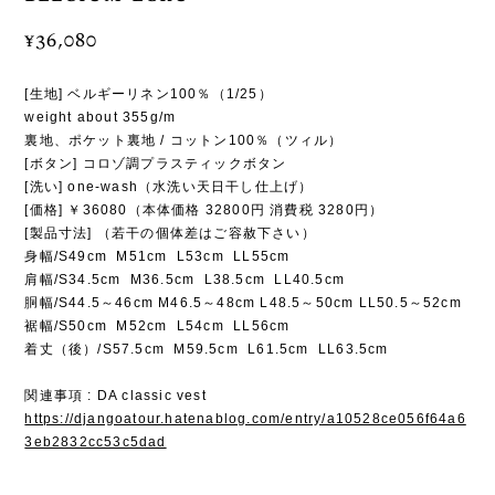
¥36,080
[生地] ベルギーリネン100％（1/25）
weight about 355g/m
裏地、ポケット裏地 / コットン100％（ツィル）
[ボタン] コロゾ調プラスティックボタン
[洗い] one-wash（水洗い天日干し仕上げ）
[価格] ￥36080（本体価格 32800円 消費税 3280円）
[製品寸法] （若干の個体差はご容赦下さい）
身幅/S49cm M51cm L53cm LL55cm
肩幅/S34.5cm M36.5cm L38.5cm LL40.5cm
胴幅/S44.5～46cm M46.5～48cm L48.5～50cm LL50.5～52cm
裾幅/S50cm M52cm L54cm LL56cm
着丈（後）/S57.5cm M59.5cm L61.5cm LL63.5cm
関連事項 : DA classic vest
https://djangoatour.hatenablog.com/entry/a10528ce056f64a6
3eb2832cc53c5dad