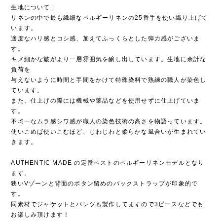
生地について :
リネンの中で最も繊細なベルギーリネンの25番手を使い織り上げて
います。
適度なハリ感とコシ感、加えてふっくらとした弾力感がございま
す。
キメ細かな皺がより一層雰囲気を醸し出しています。生地に余計な
負荷を
与えないように時間と手間をかけて特殊染料で熟練の職人が染色し
ています。
また、仕上げの際には機械や薬品などを使用せずに仕上げていま
す。
不均一なムラ感シワ感が職人の染色技術の高さを物語っています。
使いこめば使いこむほど、じわじわと柔らかな風合いが生まれてい
きます。
AUTHENTIC MADE の定番ベストのベルギーリネンモデルとなり
ます。
狭いVゾーンと背面のボタン留めのバックストラップが印象的で
す。
同素材でジャケットとパンツも製作してますので3ピースなどでも
お楽しみ頂けます！