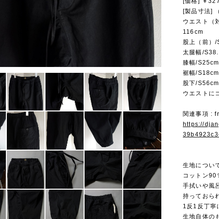
[価格] ￥3
[製品寸法]
ウエスト（対応
116cm
股上（前）/S
太腿幅/S38.
膝幅/S25cm
裾幅/S18cm
股下/S56cm
ウエストに
関連事項 : fre
https://dj
39b4923c3
生地について
コットン9
手拭いや風
持っておら
1反1反丁
生地自体の