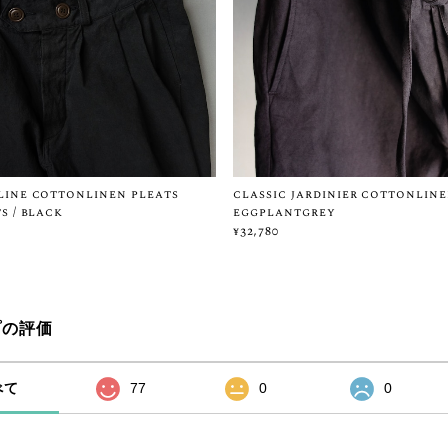
ine cottonlinen pleats
classic jardinier cottonline
s / black
eggplantgrey
¥32,780
プの評価
べて
77
0
0