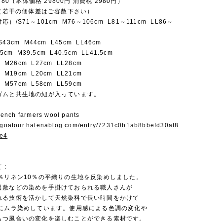
2780（本体価格 29800円 消費税 2980円）
 （若干の個体差はご容赦下さい）
）/S71～101cm M76～106cm L81～111cm LL86～
43cm M44cm L45cm LL46cm
5cm M39.5cm L40.5cm LL41.5cm
 M26cm L27cm LL28cm
 M19cm L20cm LL21cm
 M57cm L58cm LL59cm
ゴムと共生地の紐が入っています。
nch farmers wool pants
angoatour.hatenablog.com/entry/7231c0b1ab8bbefd30af8
e4
 :
0％リネン10％の平織りの生地を反染めしました。
呂敷などの染めを手掛けておられる職人さんが
れる技術を活かして天然染料で長い時間をかけて
寧にムラ染めしています。使用感による色調の変化や
もつ風合いの変化を楽しむことができる素材です。