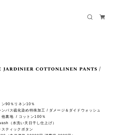
c jardinier cottonlinen pants /
ットン90％リネン10％
ャンバス硫化染め特殊加工 / ダメージ＆ダイドウォッシュ
他裏地 / コットン100％
e-wash（水洗い天日干し仕上げ）
プラスティックボタン