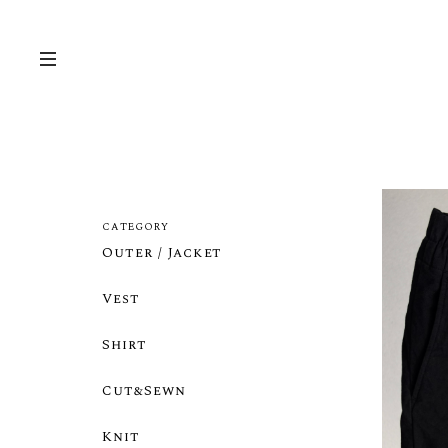
CATEGORY
Outer / Jacket
Vest
Shirt
Cut&Sewn
Knit