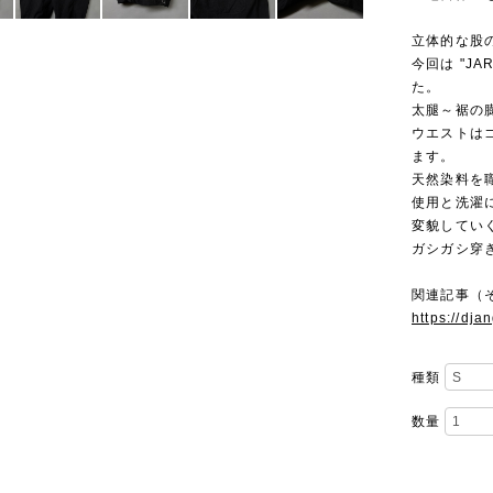
立体的な股のデザ
今回は "J
た。
太腿～裾の
ウエストは
ます。
天然染料を
使用と洗濯
変貌してい
ガシガシ穿
関連記事（
https://dj
種類
数量