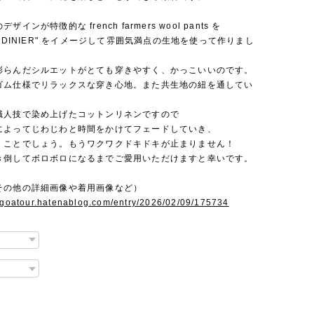
インが特徴的な french farmers wool pants を
ARDINIER" をイメージして雰囲気満点の生地を使って作りまし
膨らんだシルエットがとても穿きやすく、かっこいいのです。
ゴム仕様でリラックスな穿き心地。また共生地の紐を通してい
職人技で染め上げたコットンリネンですので
によってじわじわと時間をかけてフェードしていき、
くことでしょう。もうワクワクドキドキが止まりません！
き倒してボロボロになるまでご愛用いただけますと幸いです。
その他の詳細画像や着用画像など）
angoatour.hatenablog.com/entry/2026/02/09/175734