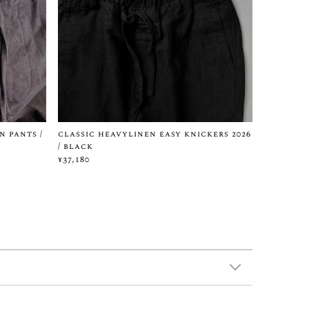
n pants /
classic heavylinen easy knickers 2026
/ black
¥37,180