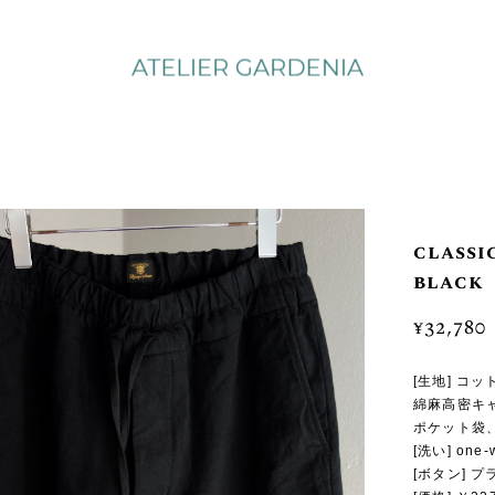
classi
black
¥32,780
[生地] コ
綿麻高密キ
ポケット袋、
[洗い] on
[ボタン] 