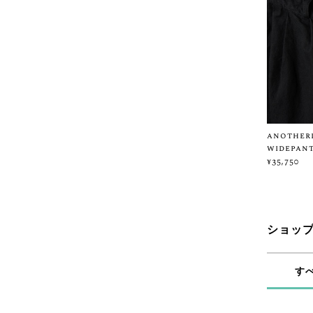
anotherl
widepant
¥35,750
ショッ
す