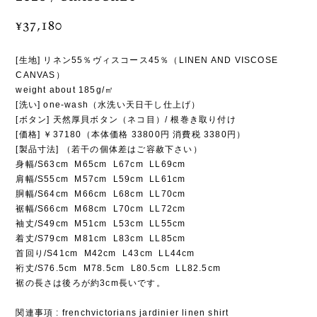
¥37,180
[生地] リネン55％ヴィスコース45％（LINEN AND VISCOSE
CANVAS）
weight about 185g/㎡
[洗い] one-wash（水洗い天日干し仕上げ）
[ボタン] 天然厚貝ボタン（ネコ目）/ 根巻き取り付け
[価格] ￥37180（本体価格 33800円 消費税 3380円）
[製品寸法] （若干の個体差はご容赦下さい）
身幅/S63cm M65cm L67cm LL69cm
肩幅/S55cm M57cm L59cm LL61cm
胴幅/S64cm M66cm L68cm LL70cm
裾幅/S66cm M68cm L70cm LL72cm
袖丈/S49cm M51cm L53cm LL55cm
着丈/S79cm M81cm L83cm LL85cm
首回り/S41cm M42cm L43cm LL44cm
裄丈/S76.5cm M78.5cm L80.5cm LL82.5cm
裾の長さは後ろが約3cm長いです。
関連事項 : frenchvictorians jardinier linen shirt