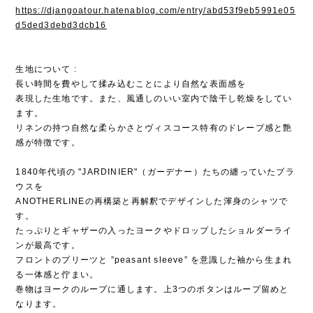
https://djangoatour.hatenablog.com/entry/abd53f9eb5991e05
d5ded3debd3dcb16
生地について :
長い時間を費やして揉み込むことにより自然な表面感を
表現した生地です。また、風通しのいい室内で陰干し乾燥をしてい
ます。
リネンの持つ自然な柔らかさとヴィスコース特有のドレープ感と艶
感が特徴です。
1840年代頃の "JARDINIER"（ガーデナー）たちの纏っていたブラ
ウスを
ANOTHERLINEの再構築と再解釈でデザインした渾身のシャツで
す。
たっぷりとギャザーの入ったヨークやドロップしたショルダーライ
ンが最高です。
フロントのプリーツと ”peasant sleeve” を意識した袖から生まれ
る一体感と佇まい。
巻物はヨークのループに通します。上3つのボタンはループ留めと
なります。