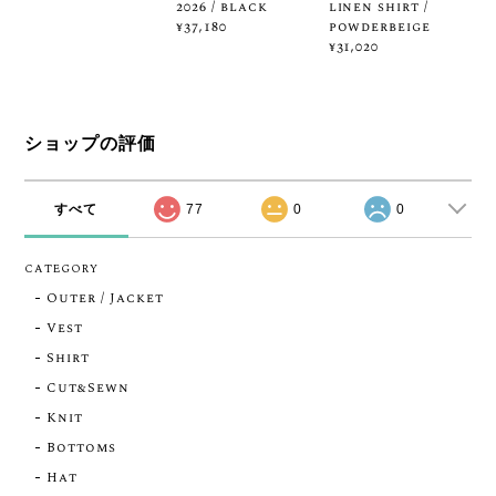
2026 / black
linen shirt /
powderbeige
¥37,180
¥31,020
ショップの評価
すべて
77
0
0
CATEGORY
Outer / Jacket
Vest
Shirt
Cut&Sewn
Knit
Bottoms
Hat