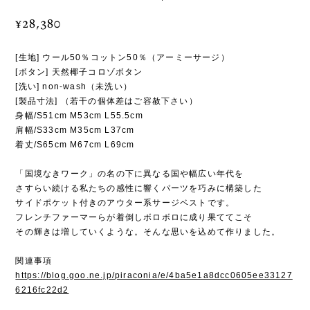
¥28,380
[生地] ウール50％コットン50％（アーミーサージ）
[ボタン] 天然椰子コロゾボタン
[洗い] non-wash（未洗い）
[製品寸法] （若干の個体差はご容赦下さい）
身幅/S51cm M53cm L55.5cm
肩幅/S33cm M35cm L37cm
着丈/S65cm M67cm L69cm
「国境なきワーク」の名の下に異なる国や幅広い年代を
さすらい続ける私たちの感性に響くパーツを巧みに構築した
サイドポケット付きのアウター系サージベストです。
フレンチファーマーらが着倒しボロボロに成り果ててこそ
その輝きは増していくような。そんな思いを込めて作りました。
関連事項
https://blog.goo.ne.jp/piraconia/e/4ba5e1a8dcc0605ee33127
6216fc22d2