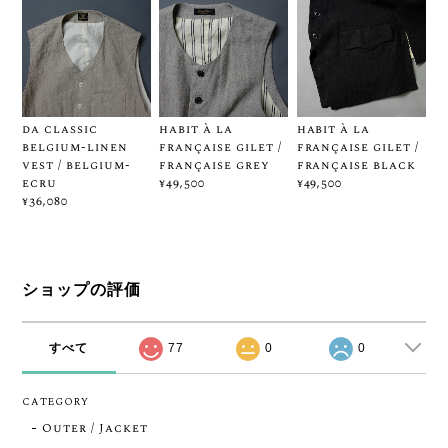
da classic
habit à la
habit à la
belgium-linen
française gilet /
française gilet /
vest / belgium-
française grey
française black
ecru
¥49,500
¥49,500
¥36,080
ショップの評価
すべて
77
0
0
CATEGORY
Outer / Jacket