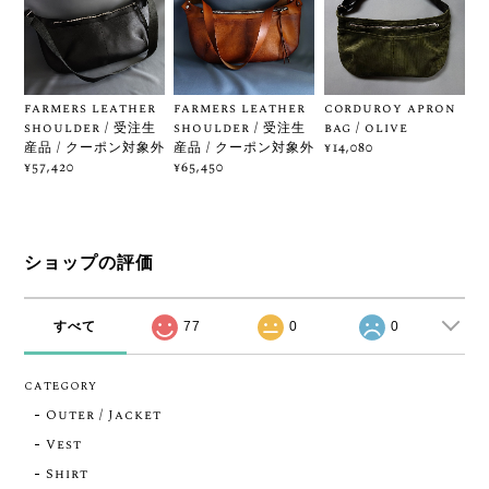
farmers leather
farmers leather
corduroy apron
shoulder / 受注生
shoulder / 受注生
bag / olive
産品 / クーポン対象外
産品 / クーポン対象外
¥14,080
¥57,420
¥65,450
ショップの評価
すべて
77
0
0
CATEGORY
Outer / Jacket
Vest
Shirt