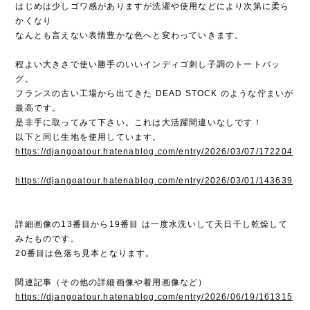
はじめは少しゴワ感がありますが洗濯や使用などにより次第に柔ら
かくなり
なんとも言えない表情豊かな色へと変わっていきます。
程よい大きさで使い勝手のいいインディゴ刺し子調のトートバッ
グ。
フランスの古い工場から出てきた DEAD STOCK のような佇まいが
最高です。
是非手に取ってみて下さい。これは大活躍間違いなしです！
以下と同じ生地を使用しています。
https://djangoatour.hatenablog.com/entry/2026/03/07/172204
https://djangoatour.hatenablog.com/entry/2026/03/01/143639
詳細画像の13番目から19番目 は一度水洗いして天日干し乾燥して
みたものです。
20番目は色落ち見本となります。
関連記事（その他の詳細画像や着用画像など）
https://djangoatour.hatenablog.com/entry/2026/06/19/161315