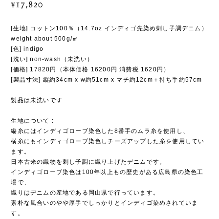
¥17,820
[生地] コットン100％（14.7oz インディゴ先染め刺し子調デニム）
weight about 500g/㎡
[色] indigo
[洗い] non-wash（未洗い）
[価格] 17820円（本体価格 16200円 消費税 1620円）
[製品寸法] 縦約34cm x w約51cm x マチ約12cm＋持ち手約57cm
製品は未洗いです
生地について :
縦糸にはインディゴローブ染色した8番手のムラ糸を使用し、
横糸にもインディゴローブ染色しチーズアップした糸を使用してい
ます。
日本古来の織物を刺し子調に織り上げたデニムです。
インディゴローブ染色は100年以上もの歴史がある広島県の染色工
場で、
織りはデニムの産地である岡山県で行っています。
素朴な風合いのやや厚手でしっかりとインディゴ染めされていま
す。