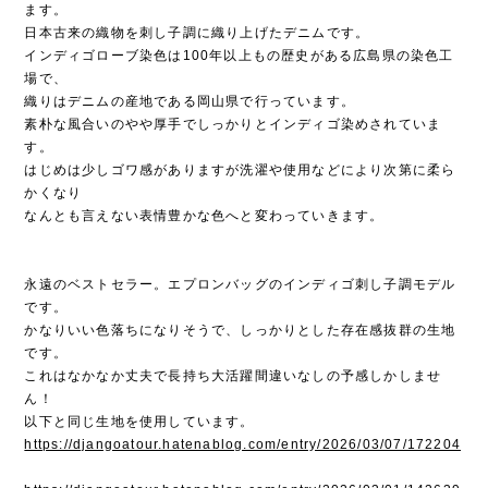
ます。
日本古来の織物を刺し子調に織り上げたデニムです。
インディゴローブ染色は100年以上もの歴史がある広島県の染色工
場で、
織りはデニムの産地である岡山県で行っています。
素朴な風合いのやや厚手でしっかりとインディゴ染めされていま
す。
はじめは少しゴワ感がありますが洗濯や使用などにより次第に柔ら
かくなり
なんとも言えない表情豊かな色へと変わっていきます。
永遠のベストセラー。エプロンバッグのインディゴ刺し子調モデル
です。
かなりいい色落ちになりそうで、しっかりとした存在感抜群の生地
です。
これはなかなか丈夫で長持ち大活躍間違いなしの予感しかしませ
ん！
以下と同じ生地を使用しています。
https://djangoatour.hatenablog.com/entry/2026/03/07/172204