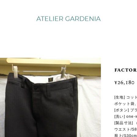
factor
¥26,180
[生地] コ
ポケット袋、
[ボタン] 
[洗い] on
[製品寸法]
ウエスト/S81
股上/S30cm