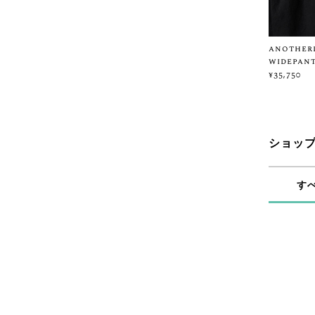
anotherl
widepant
¥35,750
ショッ
す