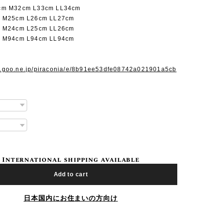
m M32cm L33cm LL34cm
 M25cm L26cm LL27cm
 M24cm L25cm LL26cm
 M94cm L94cm LL94cm
og.goo.ne.jp/piraconia/e/8b91ee53dfe08742a021901a5cb
International shipping available
Add to cart
日本国内にお住まいの方向け