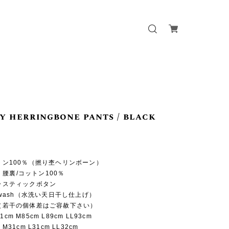
y herringbone pants / black
ットン100％（撚り杢ヘリンボーン）
腰裏/コットン100％
プラスティックボタン
e-wash（水洗い天日干し仕上げ）
 （若干の個体差はご容赦下さい）
cm M85cm L89cm LL93cm
 M31cm L31cm LL32cm