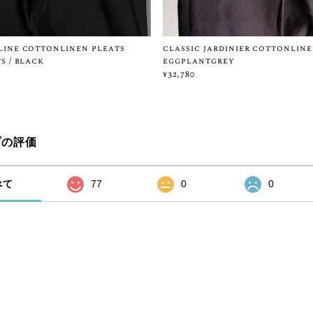
ine cottonlinen pleats
classic jardinier cottonline
s / black
eggplantgrey
¥32,780
プの評価
べて
77
0
0