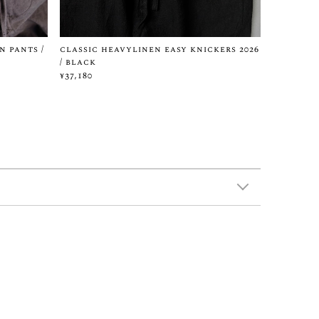
n pants /
classic heavylinen easy knickers 2026
/ black
¥37,180