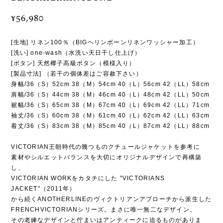
¥56,980
[生地] リネン100％（BIGヘリンボーンリネンワッシャー加工）
[洗い] one-wash（水洗い天日干し仕上げ）
[ボタン] 天然椰子高級ボタン（模様入り）
[製品寸法] （若干の個体差はご容赦下さい）
身幅/36（S）52cm 38（M）54cm 40（L）56cm 42（LL）58cm
肩幅/36（S）44cm 38（M）46cm 40（L）48cm 42（LL）50cm
裾幅/36（S）65cm 38（M）67cm 40（L）69cm 42（LL）71cm
袖丈/36（S）60cm 38（M）61cm 40（L）62cm 42（LL）63cm
着丈/36（S）83cm 38（M）85cm 40（L）87cm 42（LL）88cm
VICTORIAN王朝時代の幾つものクチュールジャケットを参考に
素材やシルエットバランスを大切にオリジナルデザインで再構築
し、
VICTORIAN WORKをカタチにした "VICTORIANS
JACKET"（2011年）
から続くANOTHERLINEのヴィクトリアンアプローチから派生した
FRENCHVICTORIANシリーズ。まさに唯一無二なデザイン。
その老練なデザインと佇まいはアンティークに迫るものがありま