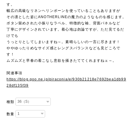
す。
幅広の高級なリネンヘリンボーンを使っていることもありますが
その凛とした姿にANOTHERLINEの魔力のようなものを感じます。
ボタン留めされた小振りなラペル、特徴的な袖、背面パネルなど
丁寧にデザインされています。着心地は勿論ですが、ただ見てるだ
けでも
うっとりとしてしまいますね～。素晴らしいの一言に尽きます！
ややゆったりめなサイズ感とレングスバランスなども見どころで
す！
ムズムズと早春の着こなし意欲を掻きたててくれますねェ～。
関連事項
https://blog.goo.ne.jp/piraconia/e/930b21218e7692bea1db99
28df135f39
種類
数量