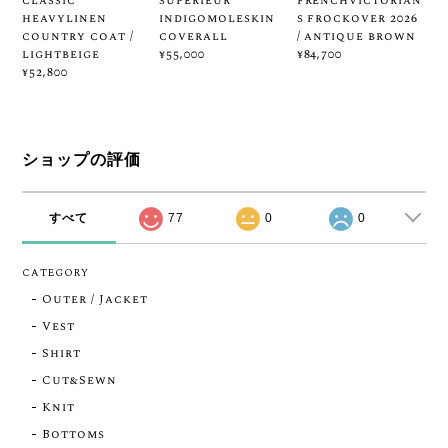
classic
supérieur
frenchvictorian
heavylinen
indigomoleskin
s frockover 2026
country coat /
coverall
/ antique brown
lightbeige
¥55,000
¥84,700
¥52,800
ショップの評価
すべて
77
0
0
CATEGORY
Outer / Jacket
Vest
Shirt
Cut&Sewn
Knit
Bottoms