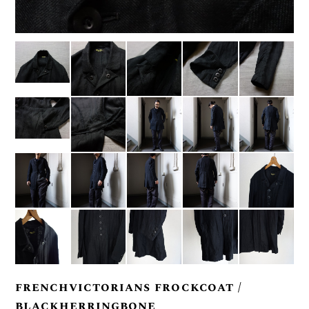
frenchvictorians frockcoat /
blackherringbone