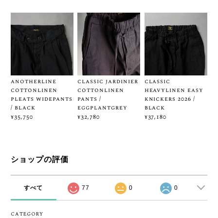
anotherline
classic jardinier
classic
cottonlinen
cottonlinen
heavylinen easy
pleats widepants
pants /
knickers 2026 /
/ black
eggplantgrey
black
¥35,750
¥32,780
¥37,180
ショップの評価
すべて
77
0
0
CATEGORY