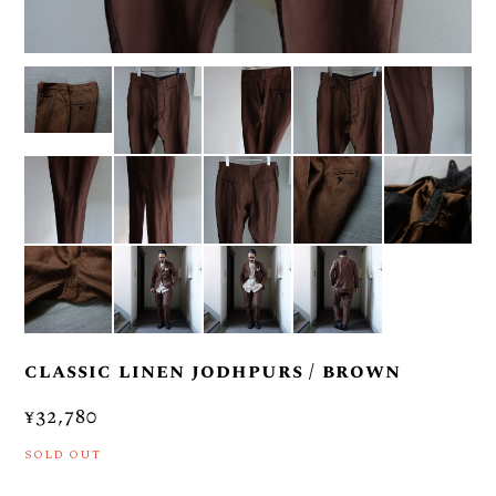
classic linen jodhpurs / brown
¥32,780
SOLD OUT