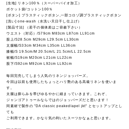
[生地] リネン100％（スーパーバイオ加工）
ポケット袋/コットン100％
[ボタン] プラスティックボタン,一部コロゾ調プラスティックボタン
[洗い] one-wash（水洗い天日干し仕上げ）
[製品寸法] （若干の個体差はご容赦下さい）
ウエスト（対応）/S79cm M83cm L87cm LL91cm
股上/S28.5cm M29cm L29.5cm LL30cm
太腿幅/S33cm M34cm L35cm LL36cm
膝幅/S 19.5cm/M 20.5cm/L 21.5cm/LL 22.5cm
裾幅/S19cm M20cm L21cm LL22cm
股下/S92cm M92cm L92cm LL92cm
毎回完売してしまう人気のリネンジョッパーズ。
今回は以前も使用したちょっとハリ艶のある高級リネンを使いま
す。
太腿は膨らみを帯びゆるやかに細まっていきます。これぞ、
ジャンゴアトゥールならではのジョッパーズだと思います！
同素材で製作の "DA classic peakedlapel jkt" とセットアップとし
ても
ご利用できます。かなり気の利いたスーツかなぁと思います。