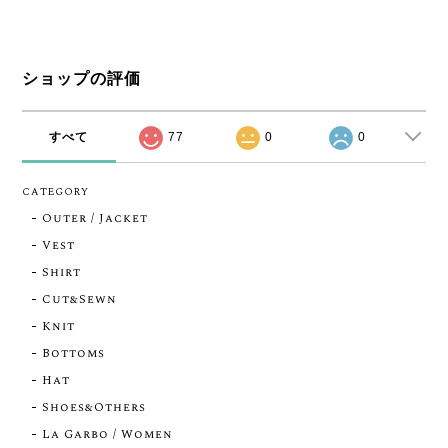
ショップの評価
すべて
77
0
0
CATEGORY
Outer / Jacket
Vest
Shirt
Cut&Sewn
Knit
Bottoms
Hat
Shoes&Others
La Garbo / Women