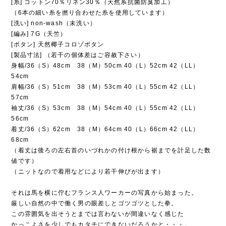
[糸] コットン70％リネン30％（天然系抗菌防臭加工）
（6本の細い糸を撚り合わせた糸を使用しています）
[洗い] non-wash（未洗い）
[編み] 7G（天竺）
[ボタン] 天然椰子コロゾボタン
[製品寸法] （若干の個体差はご容赦下さい）
身幅/36（S）48cm 38（M）50cm 40（L）52cm 42（LL）
54cm
肩幅/36（S）51cm 38（M）53cm 40（L）55cm 42（LL）
57cm
袖丈/36（S）53cm 38（M）54cm 40（L）55cm 42（LL）
56cm
着丈/36（S）62cm 38（M）64cm 40（L）66cm 42（LL）
68cm
（着丈は後ろの左右首のいづれかの付け根から裾までを計足した数
値です）
（ニットなので着用などにより若干伸びが出ます）
それは馬を横に佇むフランス人ワーカーの写真から始まった。
厳しい自然の中で働く男の眼差しとゴツゴツとした拳。
この雰囲気を出そうとまでは言わないが間違いなく感じた
かっこよさを少しでもカタチにできないだろうかと・・・。