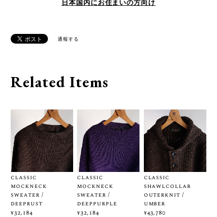
日本国内にお住まいの方向け
通報する
Related Items
classic
classic
classic
mockneck
mockneck
shawlcollar
sweater /
sweater /
outerknit /
deeprust
deeppurple
umber
¥32,184
¥32,184
¥43,780