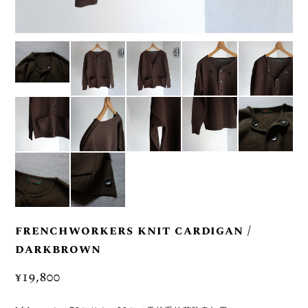
frenchworkers knit cardigan /
darkbrown
¥19,800