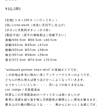
¥25,080
[生地] リネン100％（へヴィリネン ）
[洗い] one-wash（水洗い天日干し仕上げ）
[ボタン] 天然貝ボタン（ネコ目）
[製品寸法] （若干の個体差はご容赦下さい）
身幅/S56.5cm M58.5cm L60.5cm
肩幅/S43cm M45cm L47cm
裾幅/S55cm M57cm L59cm
袖丈/S57cm M58cm L59cm
着丈/S72.5cm M74.5cm L76.5cm
"antiqued german linen shirt" の長袖タイプです。
この生地は本当に味わい深くアンティークリネンのようです。
どちらの色も使えば使うほどかっこよくなっていきます。
もうかっこいいとしか・・・。言いようがありませんね。
col. indigo / 天然藍染め
何度もこの天然藍染めのへヴィリネンは使いましたが
着用と洗濯を繰り返す毎に天然藍色が素晴らしい変化を魅せます。
磨き上げた靴の艶のような・・・、奥からじわっとくる感じです。