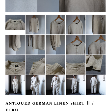
antiqued german linen shirt Ⅱ /
ecru