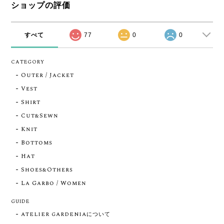
ショップの評価
すべて
77
0
0
CATEGORY
Outer / Jacket
Vest
Shirt
Cut&Sewn
Knit
Bottoms
Hat
Shoes&Others
La Garbo / Women
GUIDE
ATELIER GARDENIAについて