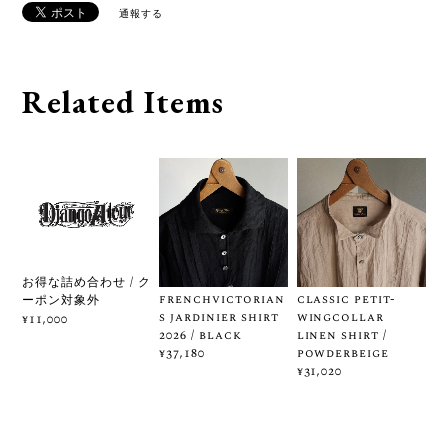
通報する
Related Items
お得な詰め合わせ / ク
frenchvictorian
classic petit-
ーポン対象外
s jardinier shirt
wingcollar
¥11,000
2026 / black
linen shirt /
powderbeige
¥37,180
¥31,020