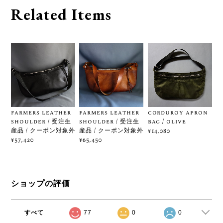
Related Items
farmers leather
farmers leather
corduroy apron
shoulder / 受注生
shoulder / 受注生
bag / olive
産品 / クーポン対象外
産品 / クーポン対象外
¥14,080
¥57,420
¥65,450
ショップの評価
すべて
77
0
0