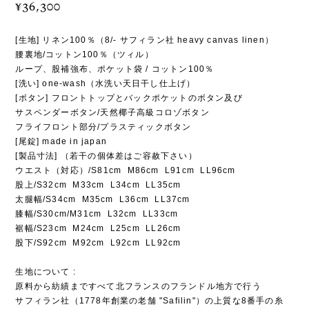
¥36,300
[生地] リネン100％（8/- サフィラン社 heavy canvas linen）
腰裏地/コットン100％（ツィル）
ループ、股補強布、ポケット袋 / コットン100％
[洗い] one-wash（水洗い天日干し仕上げ）
[ボタン] フロントトップとバックポケットのボタン及び
サスペンダーボタン/天然椰子高級コロゾボタン
フライフロント部分/プラスティックボタン
[尾錠] made in japan
[製品寸法] （若干の個体差はご容赦下さい）
ウエスト（対応）/S81cm M86cm L91cm LL96cm
股上/S32cm M33cm L34cm LL35cm
太腿幅/S34cm M35cm L36cm LL37cm
膝幅/S30cm/M31cm L32cm LL33cm
裾幅/S23cm M24cm L25cm LL26cm
股下/S92cm M92cm L92cm LL92cm
生地について :
原料から紡績まですべて北フランスのフランドル地方で行う
サフィラン社（1778年創業の老舗 "Safilin"）の上質な8番手の糸