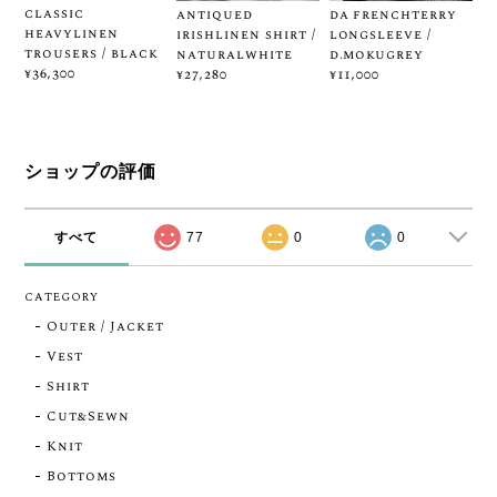
classic
antiqued
da frenchterry
heavylinen
irishlinen shirt /
longsleeve /
trousers / black
naturalwhite
d.mokugrey
¥36,300
¥27,280
¥11,000
ショップの評価
すべて
77
0
0
CATEGORY
Outer / Jacket
Vest
Shirt
Cut&Sewn
Knit
Bottoms