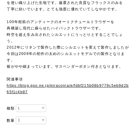
を使い織り上げた生地です。厳選された良質なフラックスのみを
丁寧に紡いでいます。とても強度に優れていてしなやかです。
100年程前のアンティークのオートクチュールトラウザーを
再構築し現代に蘇らせたハイバックトラウザーです。
時空を超え生み出されたシルエットにうっとりとすることでしょ
う。
2012年にリネンで製作した際にシルエットを変えて製作しましたが
今回は2009年の初作の太めのシルエットモデルでの製作となりま
す。
裾がやや細まっています。サスペンダーボタン付きとなります。
関連事項
https://blog.goo.ne.jp/piraconia/e/fdbf215b08b9779c5eb9d2b
65f1c4b87
種類
数量