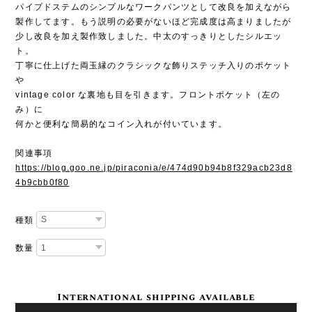
パイプドステムのシンプルなワークパンツとして改良を加えながら
製作してます。もう説明の必要がないほど完成度は高まりましたが
少し改良を加え製作致しました。中太のすっきりとしたシルエッ
ト。
丁寧に仕上げた両玉縁のクラシックな飾りステッチ入りのポケット
や
vintage color な裏地も目を引きます。フロントポケット（左の
み）に
何かと便利な簡易的なコイン入れが付いています。
関連事項
https://blog.goo.ne.jp/piraconia/e/474d90b94b8f329acb23d8
4b9cbb0f80
種類
数量
International shipping available