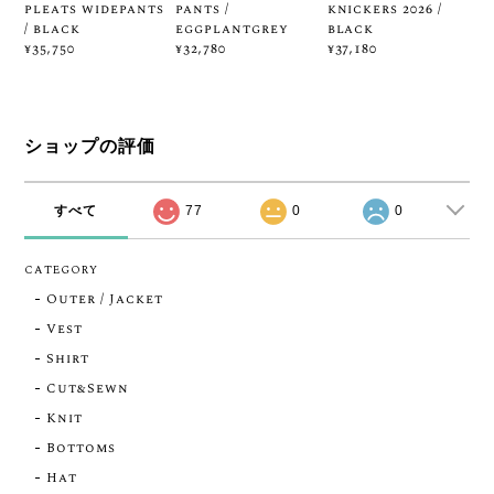
pleats widepants
pants /
knickers 2026 /
/ black
eggplantgrey
black
¥35,750
¥32,780
¥37,180
ショップの評価
すべて
77
0
0
CATEGORY
Outer / Jacket
Vest
Shirt
Cut&Sewn
Knit
Bottoms
Hat