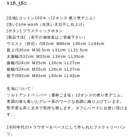
¥28,380
[生地] コットン100％（12オンス 撚り杢デニム）
[洗い] one-wash（水洗い天日干し仕上げ）
[ボタン] プラスティックボタン
[製品寸法] （若干の個体差はご容赦下さい）
ウエスト（対応）/S82cm M86cm L90cm LL94cm
股上/S30cm M30.5cm L31cm LL31.5cm
太腿幅/S32cm M33cm L34cm LL35cm
膝幅/S24cm M25cm L26cm LL27cm
裾幅/S24cm M25cm L26cm LL27cm
股下/S93cm M93cm L93cm LL93cm
生地について :
ソルトアンドペッパー（通称ごま塩）12オンスの撚り杢デニム。
杢調の落ち着いたグレー系のワークな色調に織り上げています。
堅牢度も高く丈夫で長持ち致します。タフにハードにお使い頂けま
す。
1930年代のトラウザーをベースにして作られたファクトリーパン
ツ。