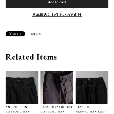
Add to cart
日本国内にお住まいの方向け
通報する
Related Items
anotherline
classic jardinier
classic
cottonlinen
cottonlinen
heavylinen easy