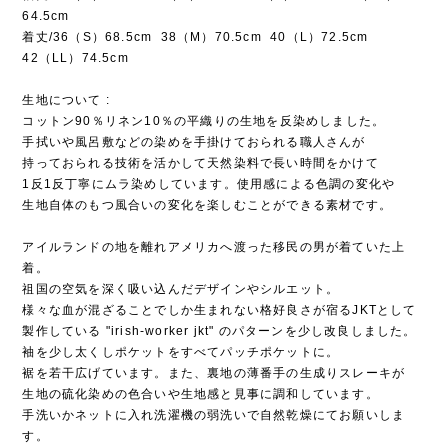
64.5cm
着丈/36（S）68.5cm 38（M）70.5cm 40（L）72.5cm
42（LL）74.5cm
生地について :
コットン90％リネン10％の平織りの生地を反染めしました。
手拭いや風呂敷などの染めを手掛けておられる職人さんが
持っておられる技術を活かして天然染料で長い時間をかけて
1反1反丁寧にムラ染めしています。使用感による色調の変化や
生地自体のもつ風合いの変化を楽しむことができる素材です。
アイルランドの地を離れアメリカへ渡った移民の男が着ていた上
着。
祖国の空気を深く吸い込んだデザインやシルエット。
様々な血が混ざることでしか生まれない格好良さが宿るJKTとして
製作している "irish-worker jkt" のパターンを少し改良しました。
袖を少し太くしポケットをすべてパッチポケットに。
裾を若干広げています。また、裏地の薄番手の生成りスレーキが
生地の硫化染めの色合いや生地感と見事に調和しています。
手洗いかネットに入れ洗濯機の弱洗いで自然乾燥にてお願いしま
す。