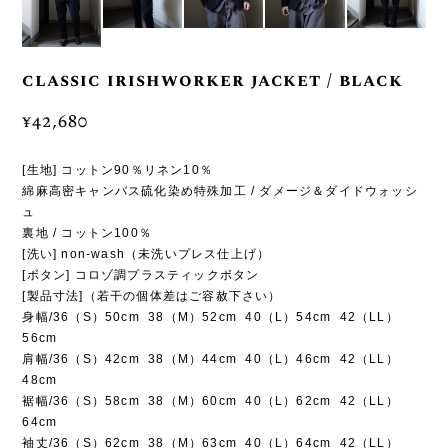
classic irishworker jacket / black
¥42,680
[生地] コットン90％リネン10％
綿麻高密キャンバス硫化染め特殊加工 / ダメージ＆ダイドウォッシ
ュ
裏地 / コットン100％
[洗い] non-wash（未洗いプレス仕上げ）
[ボタン] コロゾ調プラスティックボタン
[製品寸法]（若干の個体差はご容赦下さい）
身幅/36（S）50cm 38（M）52cm 40（L）54cm 42（LL）
56cm
肩幅/36（S）42cm 38（M）44cm 40（L）46cm 42（LL）
48cm
裾幅/36（S）58cm 38（M）60cm 40（L）62cm 42（LL）
64cm
袖丈/36（S）62cm 38（M）63cm 40（L）64cm 42（LL）