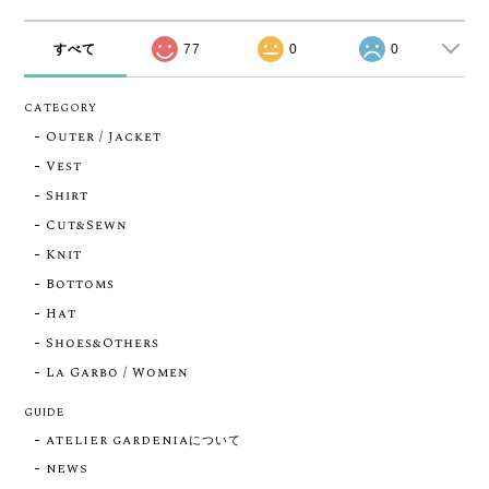
すべて
77
0
0
CATEGORY
Outer / Jacket
Vest
Shirt
Cut&Sewn
Knit
Bottoms
Hat
Shoes&Others
La Garbo / Women
GUIDE
ATELIER GARDENIAについて
NEWS