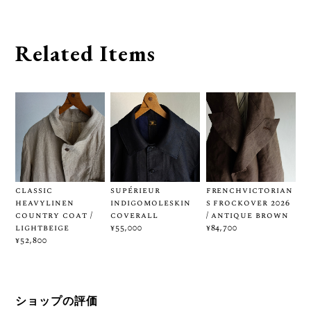
Related Items
classic
supérieur
frenchvictorian
heavylinen
indigomoleskin
s frockover 2026
country coat /
coverall
/ antique brown
lightbeige
¥55,000
¥84,700
¥52,800
ショップの評価