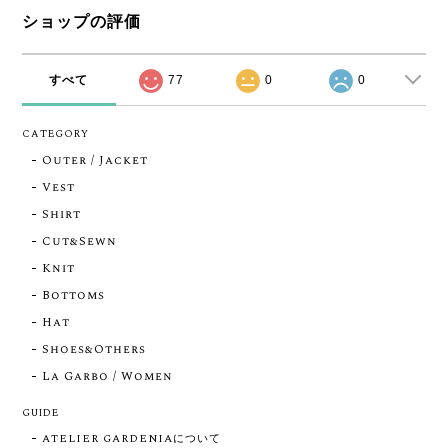
ショップの評価
すべて
77
0
0
CATEGORY
Outer / Jacket
Vest
Shirt
Cut&Sewn
Knit
Bottoms
Hat
Shoes&Others
La Garbo / Women
GUIDE
ATELIER GARDENIAについて