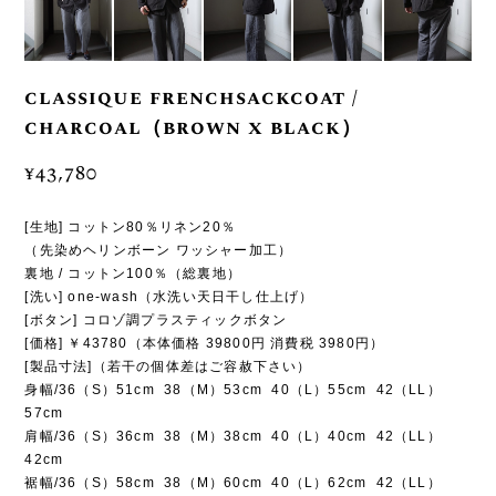
classique frenchsackcoat /
charcoal（brown x black）
¥43,780
[生地] コットン80％リネン20％
（先染めヘリンボーン ワッシャー加工）
裏地 / コットン100％（総裏地）
[洗い] one-wash（水洗い天日干し仕上げ）
[ボタン] コロゾ調プラスティックボタン
[価格] ￥43780（本体価格 39800円 消費税 3980円）
[製品寸法]（若干の個体差はご容赦下さい）
身幅/36（S）51cm 38（M）53cm 40（L）55cm 42（LL）
57cm
肩幅/36（S）36cm 38（M）38cm 40（L）40cm 42（LL）
42cm
裾幅/36（S）58cm 38（M）60cm 40（L）62cm 42（LL）