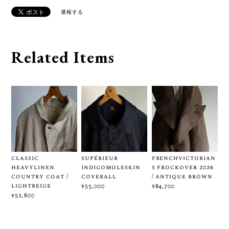
通報する
Related Items
classic
supérieur
frenchvictorian
heavylinen
indigomoleskin
s frockover 2026
country coat /
coverall
/ antique brown
lightbeige
¥55,000
¥84,700
¥52,800