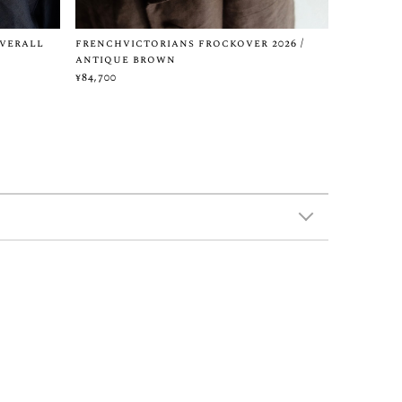
overall
frenchvictorians frockover 2026 /
antique brown
¥84,700