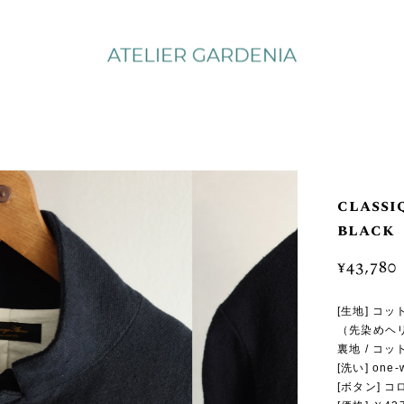
classi
black
¥43,780
[生地] コ
（先染めヘ
裏地 / コ
[洗い] on
[ボタン] 