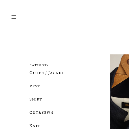
CATEGORY
Outer / Jacket
Vest
Shirt
Cut&Sewn
Knit