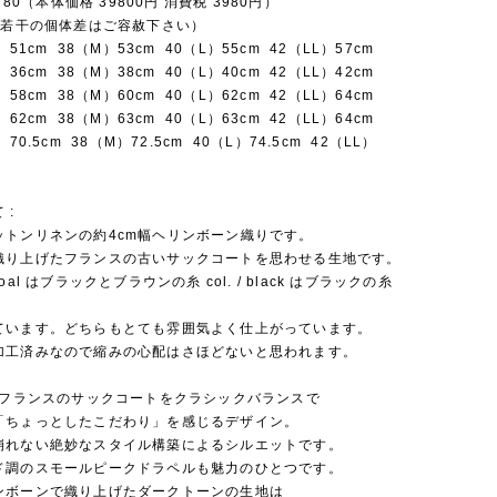
3780（本体価格 39800円 消費税 3980円）
]（若干の個体差はご容赦下さい）
）51cm 38（M）53cm 40（L）55cm 42（LL）57cm
）36cm 38（M）38cm 40（L）40cm 42（LL）42cm
）58cm 38（M）60cm 40（L）62cm 42（LL）64cm
）62cm 38（M）63cm 40（L）63cm 42（LL）64cm
70.5cm 38（M）72.5cm 40（L）74.5cm 42（LL）
 :
ットンリネンの約4cm幅ヘリンボーン織りです。
織り上げたフランスの古いサックコートを思わせる生地です。
harcoal はブラックとブラウンの糸 col. / black はブラックの糸
ています。どちらもとても雰囲気よく仕上がっています。
加工済みなので縮みの心配はさほどないと思われます。
代のフランスのサックコートをクラシックバランスで
「ちょっとしたこだわり」を感じるデザイン。
崩れない絶妙なスタイル構築によるシルエットです。
ド調のスモールピークドラペルも魅力のひとつです。
ンボーンで織り上げたダークトーンの生地は