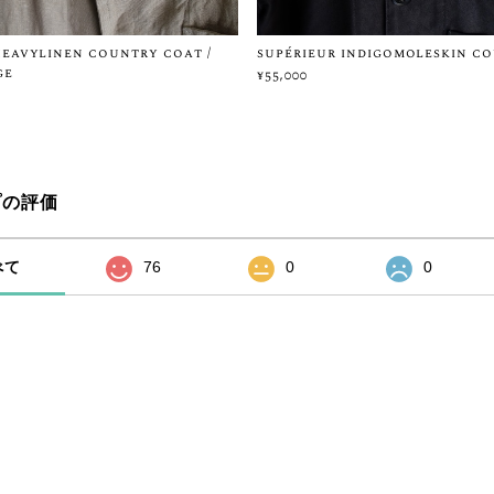
heavylinen country coat /
supérieur indigomoleskin c
ge
¥55,000
プの評価
べて
76
0
0