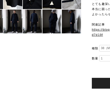
とても趣深
本当に困っ
よかったら
関連記事
https://bl
d7d19f
種類
数量