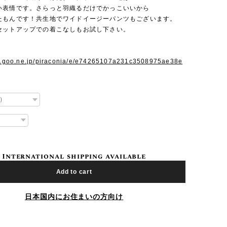
い表情です。さらっと羽織るだけでかっこいいから
たもんです！共生地でワイドイージーパンツもございます。
セットアップでの着こなしもお試し下さい。
og.goo.ne.jp/piraconia/e/e74265107a231c3508975ae38e
International shipping available
Add to cart
日本国内にお住まいの方向け