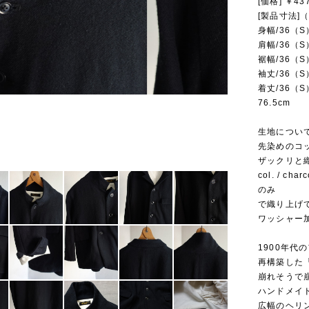
[価格] ￥4
[製品寸法
身幅/36（S
肩幅/36（S
裾幅/36（S
袖丈/36（S
着丈/36（S）
76.5cm
生地について
先染めのコ
ザックリと
col. / c
のみ
で織り上げ
ワッシャー
1900年
再構築した
崩れそうで
ハンドメイ
広幅のヘリ