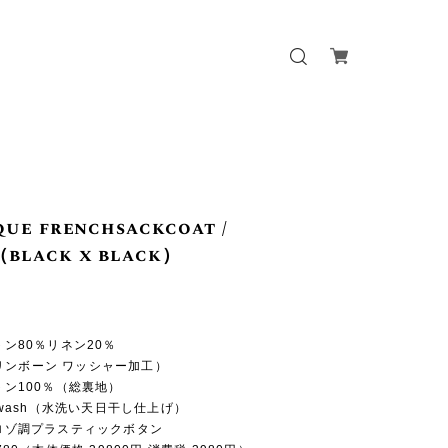
que frenchsackcoat /
（black x black）
ットン80％リネン20％
リンボーン ワッシャー加工）
ットン100％（総裏地）
e-wash（水洗い天日干し仕上げ）
コロゾ調プラスティックボタン