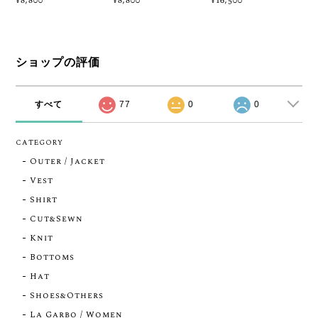
¥8,800
¥8,800
¥16,500
ショップの評価
すべて
77
0
0
CATEGORY
Outer / Jacket
Vest
Shirt
Cut&Sewn
Knit
Bottoms
Hat
Shoes&Others
La Garbo / Women