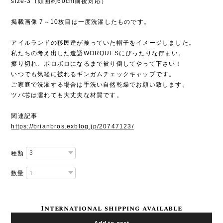
size-3（頭囲約60cm前後対応）
掲載画像 7～10枚目は一度洗濯したものです。
アイルランドの移民達が被っていた帽子をイメージしました。
私たちの考え出した造語WORQUESにぴったりな佇まい。
擦り切れ、ボロボロになるまで被り倒してやって下さい！
いつでも気軽に被れるギンガムチェックキャップです。
ご家庭で洗濯する場合は手洗い自然乾燥でお願い致します。
ツバ芯は濡れても大丈夫な材質です。
関連記事
https://brianbros.exblog.jp/20747123/
種類
数量
International shipping available