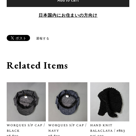
Add to cart
日本国内にお住まいの方向け
通報する
Related Items
worques s/p cap /
worques s/p cap /
hand knit
black
navy
balaclava / #863