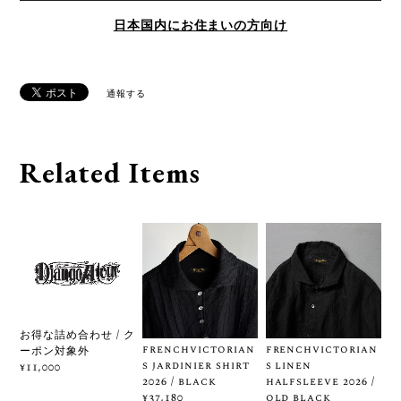
日本国内にお住まいの方向け
通報する
Related Items
お得な詰め合わせ / ク
frenchvictorian
frenchvictorian
ーポン対象外
s jardinier shirt
s linen
¥11,000
2026 / black
halfsleeve 2026 /
old black
¥37,180