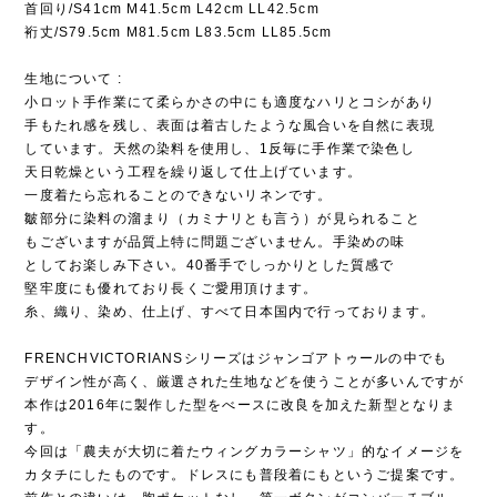
首回り/S41cm M41.5cm L42cm LL42.5cm
裄丈/S79.5cm M81.5cm L83.5cm LL85.5cm
生地について :
小ロット手作業にて柔らかさの中にも適度なハリとコシがあり
手もたれ感を残し、表面は着古したような風合いを自然に表現
しています。天然の染料を使用し、1反毎に手作業で染色し
天日乾燥という工程を繰り返して仕上げています。
一度着たら忘れることのできないリネンです。
皺部分に染料の溜まり（カミナリとも言う）が見られること
もございますが品質上特に問題ございません。手染めの味
としてお楽しみ下さい。40番手でしっかりとした質感で
堅牢度にも優れており長くご愛用頂けます。
糸、織り、染め、仕上げ、すべて日本国内で行っております。
FRENCHVICTORIANSシリーズはジャンゴアトゥールの中でも
デザイン性が高く、厳選された生地などを使うことが多いんですが
本作は2016年に製作した型をべースに改良を加えた新型となりま
す。
今回は「農夫が大切に着たウィングカラーシャツ」的なイメージを
カタチにしたものです。ドレスにも普段着にもというご提案です。