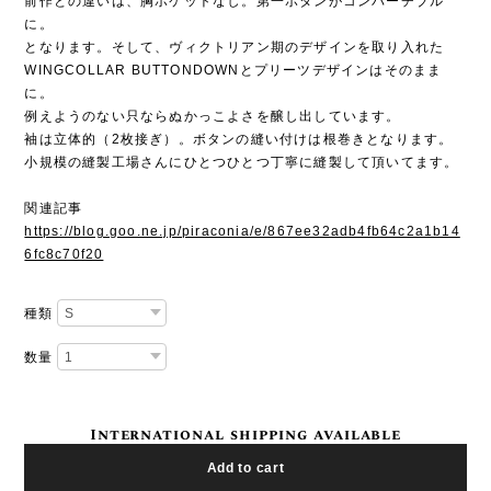
前作との違いは、胸ポケットなし。第一ボタンがコンバーチブル
に。
となります。そして、ヴィクトリアン期のデザインを取り入れた
WINGCOLLAR BUTTONDOWNとプリーツデザインはそのまま
に。
例えようのない只ならぬかっこよさを醸し出しています。
袖は立体的（2枚接ぎ）。ボタンの縫い付けは根巻きとなります。
小規模の縫製工場さんにひとつひとつ丁寧に縫製して頂いてます。
関連記事
https://blog.goo.ne.jp/piraconia/e/867ee32adb4fb64c2a1b14
6fc8c70f20
種類
数量
International shipping available
Add to cart