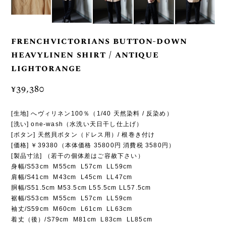
frenchvictorians button-down
heavylinen shirt / antique
lightorange
¥39,380
[生地] へヴィリネン100％（1/40 天然染料 / 反染め）
[洗い] one-wash（水洗い天日干し仕上げ）
[ボタン] 天然貝ボタン（ドレス用）/ 根巻き付け
[価格] ￥39380（本体価格 35800円 消費税 3580円）
[製品寸法] （若干の個体差はご容赦下さい）
身幅/S53cm M55cm L57cm LL59cm
肩幅/S41cm M43cm L45cm LL47cm
胴幅/S51.5cm M53.5cm L55.5cm LL57.5cm
裾幅/S53cm M55cm L57cm LL59cm
袖丈/S59cm M60cm L61cm LL63cm
着丈（後）/S79cm M81cm L83cm LL85cm