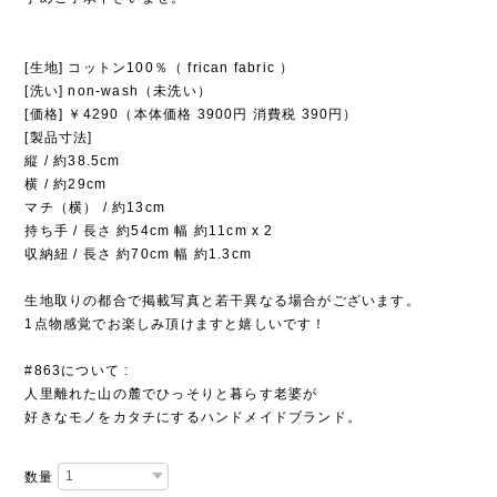
[生地] コットン100％（ frican fabric ）
[洗い] non-wash（未洗い）
[価格] ￥4290（本体価格 3900円 消費税 390円）
[製品寸法]
縦 / 約38.5cm
横 / 約29cm
マチ（横） / 約13cm
持ち手 / 長さ 約54cm 幅 約11cm x 2
収納紐 / 長さ 約70cm 幅 約1.3cm
生地取りの都合で掲載写真と若干異なる場合がございます。
1点物感覚でお楽しみ頂けますと嬉しいです！
#863について :
人里離れた山の麓でひっそりと暮らす老婆が
好きなモノをカタチにするハンドメイドブランド。
数量