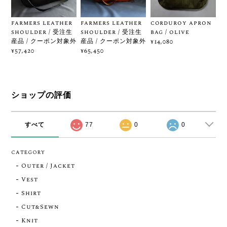
farmers leather
farmers leather
corduroy apron
shoulder / 受注生
shoulder / 受注生
bag / olive
産品 / クーポン対象外
産品 / クーポン対象外
¥14,080
¥57,420
¥65,450
ショップの評価
すべて
77
0
0
CATEGORY
Outer / Jacket
Vest
Shirt
Cut&Sewn
Knit