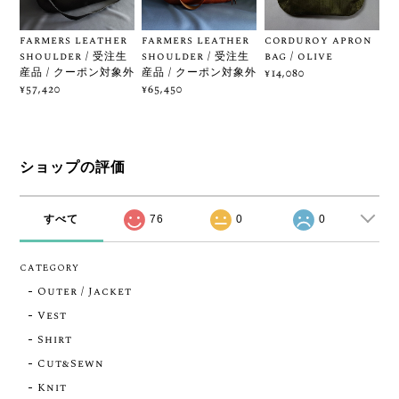
farmers leather
farmers leather
corduroy apron
shoulder / 受注生
shoulder / 受注生
bag / olive
産品 / クーポン対象外
産品 / クーポン対象外
¥14,080
¥57,420
¥65,450
ショップの評価
すべて
76
0
0
CATEGORY
Outer / Jacket
Vest
Shirt
Cut&Sewn
Knit