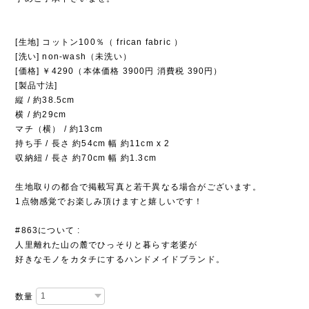
[生地] コットン100％（ frican fabric ）
[洗い] non-wash（未洗い）
[価格] ￥4290（本体価格 3900円 消費税 390円）
[製品寸法]
縦 / 約38.5cm
横 / 約29cm
マチ（横） / 約13cm
持ち手 / 長さ 約54cm 幅 約11cm x 2
収納紐 / 長さ 約70cm 幅 約1.3cm
生地取りの都合で掲載写真と若干異なる場合がございます。
1点物感覚でお楽しみ頂けますと嬉しいです！
#863について :
人里離れた山の麓でひっそりと暮らす老婆が
好きなモノをカタチにするハンドメイドブランド。
数量