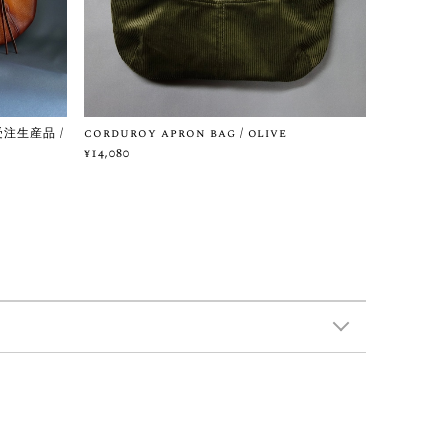
 受注生産品 /
corduroy apron bag / olive
¥14,080