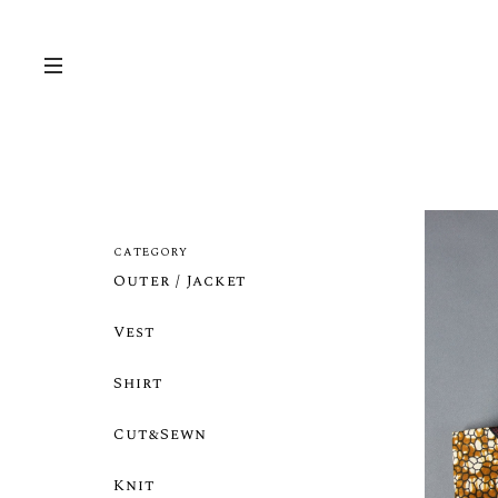
CATEGORY
Outer / Jacket
Vest
Shirt
Cut&Sewn
Knit