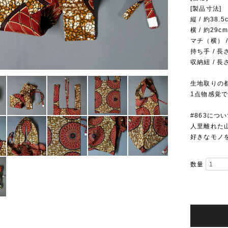
[製品寸法]
縦 / 約38.5
横 / 約29cm
マチ（横） /
持ち手 / 長さ
収納紐 / 長さ
生地取りの
1点物感覚
#863につい
人里離れた
好きなモノ
数量