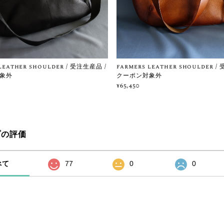
leather shoulder / 受注生産品 /
farmers leather shoulder /
象外
クーポン対象外
¥65,450
プの評価
べて
77
0
0