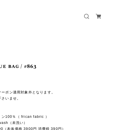
e bag / #863
クーポン適用対象外となります。
下さいませ。
100％（ frican fabric ）
n-wash（未洗い）
290（本体価格 3900円 消費税 390円）