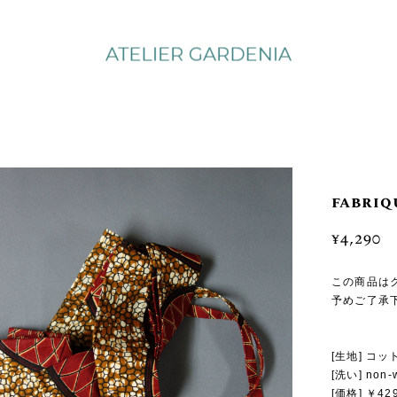
fabriqu
¥4,290
この商品は
予めご了承
[生地] コットン
[洗い] no
[価格] ￥4