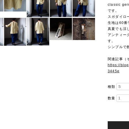
classic 
です。
スガダイロ
生地は60
真夏でも涼
アンティー
す。
シンプルで
関連記事（
https://bl
3445e
種類
数量