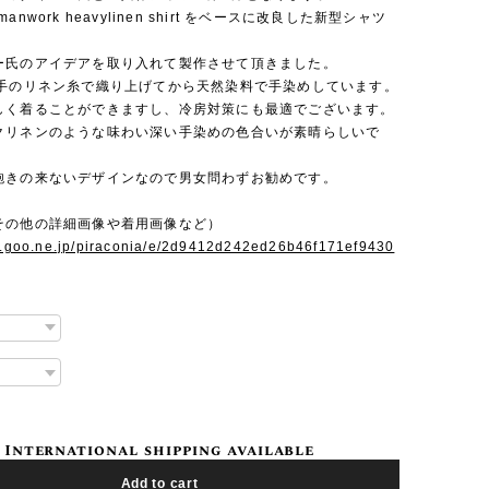
germanwork heavylinen shirt をベースに改良した新型シャツ
ー氏のアイデアを取り入れて製作させて頂きました。
番手のリネン糸で織り上げてから天然染料で手染めしています。
しく着ることができますし、冷房対策にも最適でございます。
クリネンのような味わい深い手染めの色合いが素晴らしいで
飽きの来ないデザインなので男女問わずお勧めです。
その他の詳細画像や着用画像など）
og.goo.ne.jp/piraconia/e/2d9412d242ed26b46f171ef9430
International shipping available
Add to cart