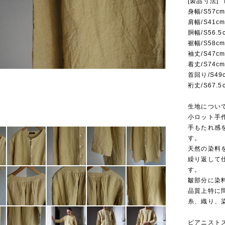
[製品寸法]
身幅/S57cm
肩幅/S41cm
胴幅/S56.5
裾幅/S58cm
袖丈/S47cm
着丈/S74cm
首回り/S49c
裄丈/S67.5
生地について
小ロット手
手もたれ感
す。
天然の染料
繰り返して
す。
皺部分に染
品質上特に
糸、織り、
ピアニスト