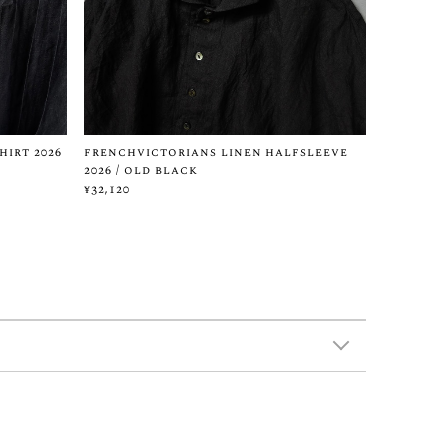
hirt 2026
frenchvictorians linen halfsleeve
2026 / old black
¥32,120