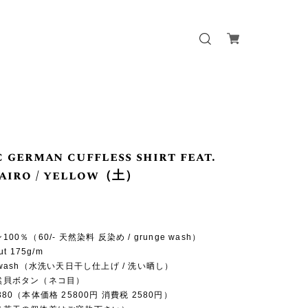
c german cuffless shirt feat.
Dairo / yellow（土）
100％（60/- 天然染料 反染め / grunge wash）
ut 175g/m
e-wash（水洗い天日干し仕上げ / 洗い晒し）
天然貝ボタン（ネコ目）
8380（本体価格 25800円 消費税 2580円）