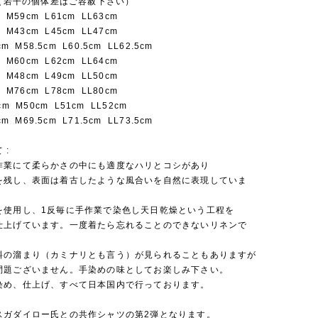
 （若干の個体差はご容赦下さい）
 M59cm L61cm LL63cm
 M43cm L45cm LL47cm
cm M58.5cm L60.5cm LL62.5cm
 M60cm L62cm LL64cm
 M48cm L49cm LL50cm
 M76cm L78cm LL80cm
m M50cm L51cm LL52cm
cm M69.5cm L71.5cm LL73.5cm
 :
作業にて柔らかさの中にも適度なハリとコシがあり
を残し、表面は着古したような風合いを自然に表現していま
を使用し、1反毎に手作業で染色し天日乾燥という工程を
仕上げています。一度着たら忘れることのできないリネンで
料の溜まり（カミナリとも言う）が見られることもありますが
問題ございません。手染めの味としてお楽しみ下さい。
染め、仕上げ、すべて日本国内で行っております。
スガダイロー氏との共作シャツの第2弾となります。