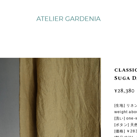
classi
Suga 
¥28,380
[生地] リネン
weight abo
[洗い] on
[ボタン] 
[価格] ￥2