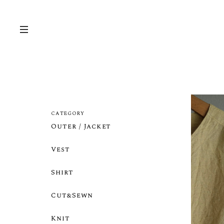
CATEGORY
Outer / Jacket
Vest
Shirt
Cut&Sewn
Knit