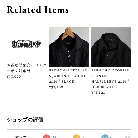
Related Items
お得な詰め合わせ / ク
frenchvictorian
frenchvictorian
ーポン対象外
s jardinier shirt
s linen
¥11,000
2026 / black
halfsleeve 2026 /
old black
¥37,180
¥32,120
ショップの評価
すべて
76
0
0