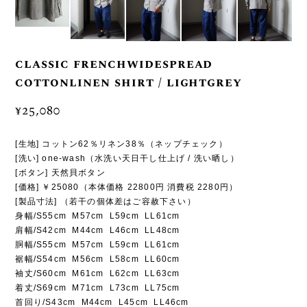
classic frenchwidespread
cottonlinen shirt / lightgrey
¥25,080
[生地] コットン62％リネン38％（ネップチェック）
[洗い] one-wash（水洗い天日干し仕上げ / 洗い晒し）
[ボタン] 天然貝ボタン
[価格] ￥25080（本体価格 22800円 消費税 2280円）
[製品寸法] （若干の個体差はご容赦下さい）
身幅/S55cm M57cm L59cm LL61cm
肩幅/S42cm M44cm L46cm LL48cm
胴幅/S55cm M57cm L59cm LL61cm
裾幅/S54cm M56cm L58cm LL60cm
袖丈/S60cm M61cm L62cm LL63cm
着丈/S69cm M71cm L73cm LL75cm
首回り/S43cm M44cm L45cm LL46cm