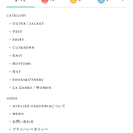
CATEGORY
Outer / Jacket
Vest
Shirt
Cut&Sewn
Knit
Bottoms
Hat
Shoes&Others
La Garbo / Women
GUIDE
ATELIER GARDENIAについて
NEWS
お問い合わせ
プライバシーポリシー