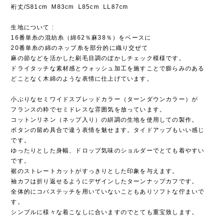
裄丈/S81cm M83cm L85cm LL87cm
生地について :
16番単糸の混紡糸（綿62％麻38％）をベースに
20番単糸の綿のネップ糸を部分的に織り交ぜて
麻の節などを活かした刷毛目調のぼかしチェック模様です。
ドライタッチな素材感とウォッシュ加工を施すことで膨らみのある
どことなく木綿のような表情に仕上げています。
小ぶりなセミワイドスプレッドカラー（ターンダウンカラー）が
フランスの粋でセミドレスな雰囲気を放っています。
コットンリネン（ネップ入り）の絣調の生地を使用しての製作。
ボタンの留め具合で違う表情を魅せます。タイドアップもいい感じ
です。
ゆったりとした身幅、ドロップ気味のショルダーでとても着やすい
です。
裾のストレートカットがすっきりとした印象を与えます。
袖カフは折り返せるようにデザインしたターンナップカフです。
全体的にコバステッチを用いていないこともありソフトな佇まいで
す。
シンプルに様々な着こなしに合いますのでとても重宝致します。