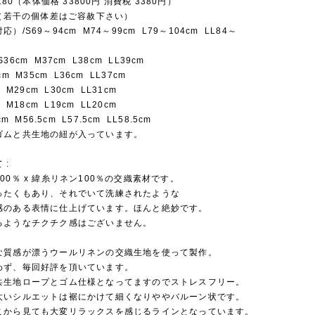
7180（本体価格 33800円 消費税 3380円）
 （若干の個体差はご容赦下さい）
）/S69～94cm M74～99cm L79～104cm LL84～
36cm M37cm L38cm LL39cm
m M35cm L36cm LL37cm
 M29cm L30cm LL31cm
 M18cm L19cm LL20cm
cm M56.5cm L57.5cm LL58.5cm
ゴムと共生地の紐が入っています。
 :
00％ x 緯糸リネン100％の交織素材です。
ったくもあり、それでいて洗練されたような
感のある表情に仕上げています。ほんと絶妙です。
るようなチクチク感はございません。
な質感が漂うウールリネンの交織生地を使って製作。
わず、毎回好評を頂いています。
共生地ロープとゴム仕様となってますのでストレスフリー。
太いシルエットは裾にかけて細くなりややバルーン状です。
こから見ても大変リラックスを感じるラインとなっています。