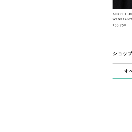
anotherl
widepant
¥35,750
ショッ
す