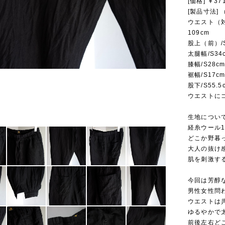
[価格] ￥3
[製品寸法]
ウエスト（対応
109cm
股上（前）/S
太腿幅/S34c
膝幅/S28cm
裾幅/S17cm
股下/S55.5
ウエストに
生地について
経糸ウール1
どこか野暮
大人の抜け
肌を刺激す
今回は芳醇
男性女性問
ウエストは
ゆるやかで
前後左右ど