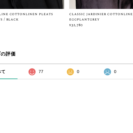
ine cottonlinen pleats
classic jardinier cottonline
s / black
eggplantgrey
¥32,780
プの評価
べて
77
0
0