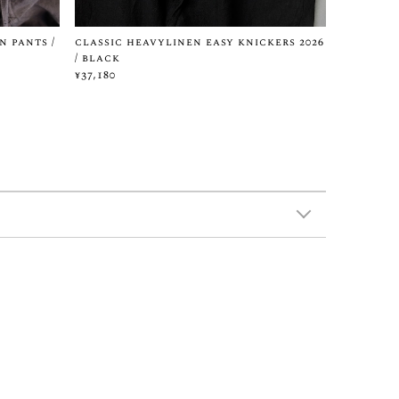
n pants /
classic heavylinen easy knickers 2026
/ black
¥37,180