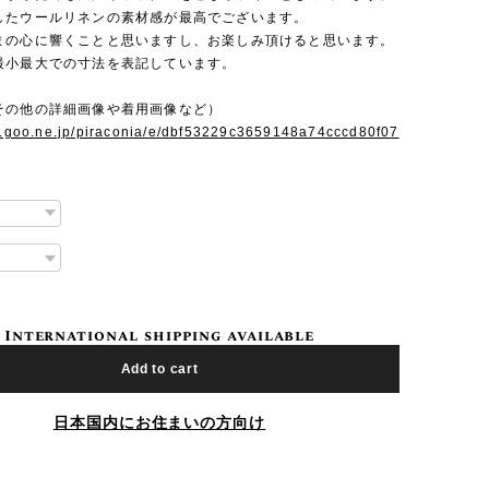
したウールリネンの素材感が最高でございます。
まの心に響くことと思いますし、お楽しみ頂けると思います。
最小最大での寸法を表記しています。
その他の詳細画像や着用画像など）
og.goo.ne.jp/piraconia/e/dbf53229c3659148a74cccd80f07
International shipping available
Add to cart
日本国内にお住まいの方向け