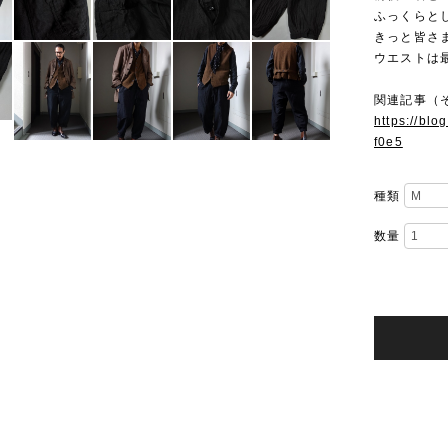
ふっくらと
きっと皆さ
ウエストは
関連記事（
https://bl
f0e5
種類
数量