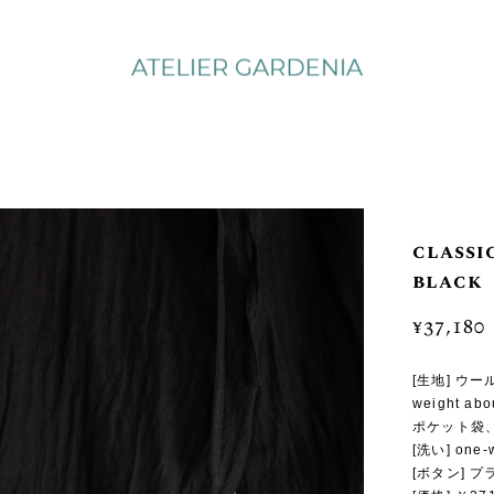
classi
black
¥37,180
[生地] ウ
weight abo
ポケット袋、
[洗い] on
[ボタン] 