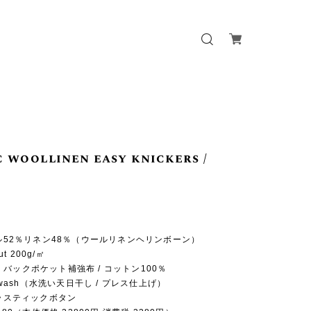
c woollinen easy knickers /
ール52％リネン48％（ウールリネンヘリンボーン）
ut 200g/㎡
バックポケット補強布 / コットン100％
e-wash（水洗い天日干し / プレス仕上げ）
プラスティックボタン