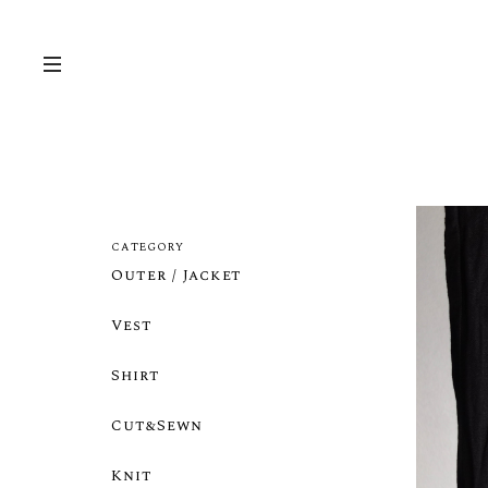
CATEGORY
Outer / Jacket
Vest
Shirt
Cut&Sewn
Knit