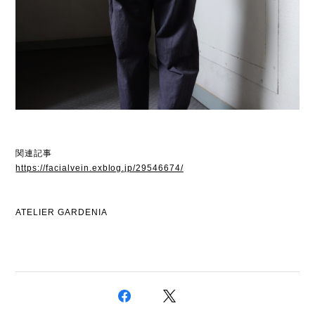
関連記事
https://facialvein.exblog.jp/29546674/
ATELIER GARDENIA