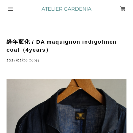
経年変化 / DA maquignon indigolinen
coat（4years）
2024/02/16 16:44