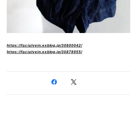
https://facialvein.exblog.jp/30800042/
https://facialvein.exblog.jp/30878955/