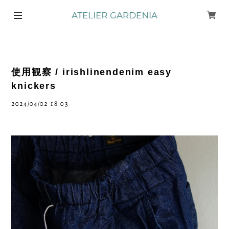
使用観察 / irishlinendenim easy
knickers
2024/04/02 18:03