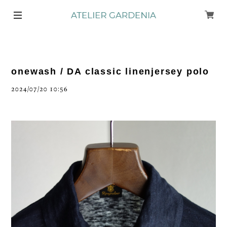
onewash / DA classic linenjersey polo
2024/07/20 10:56