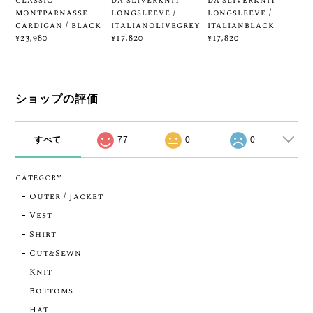
classic
da sliverknit
da sliverknit
montparnasse
longsleeve /
longsleeve /
cardigan / black
italianolivegrey
italianblack
¥23,980
¥17,820
¥17,820
ショップの評価
すべて
77
0
0
CATEGORY
Outer / Jacket
Vest
Shirt
Cut&Sewn
Knit
Bottoms
Hat