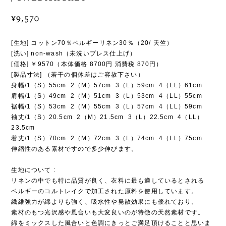
¥9,570
[生地] コットン70％ベルギーリネン30％（20/ 天竺）
[洗い] non-wash（未洗いプレス仕上げ）
[価格] ￥9570（本体価格 8700円 消費税 870円）
[製品寸法] （若干の個体差はご容赦下さい）
身幅/1（S）55cm 2（M）57cm 3（L）59cm 4（LL）61cm
肩幅/1（S）49cm 2（M）51cm 3（L）53cm 4（LL）55cm
裾幅/1（S）53cm 2（M）55cm 3（L）57cm 4（LL）59cm
袖丈/1（S）20.5cm 2（M）21.5cm 3（L）22.5cm 4（LL）
23.5cm
着丈/1（S）70cm 2（M）72cm 3（L）74cm 4（LL）75cm
伸縮性のある素材ですので多少伸びます。
生地について :
リネンの中でも特に品質が良く、衣料に最も適しているとされる
ベルギーのコルトレイクで加工された原料を使用しています。
繊維強力が綿よりも強く、吸水性や発散効果にも優れており、
素材のもつ光沢感や風合いも大変良いのが特徴の天然素材です。
綿をミックスした風合いと色調にきっとご満足頂けることと思いま