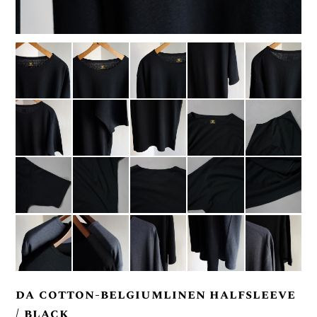
da cotton-belgiumlinen halfsleeve
/ black