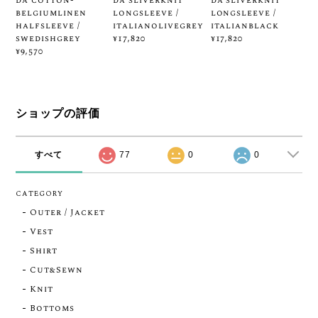
da cotton-
da sliverknit
da sliverknit
belgiumlinen
longsleeve /
longsleeve /
halfsleeve /
italianolivegrey
italianblack
swedishgrey
¥17,820
¥17,820
¥9,570
ショップの評価
すべて
77
0
0
CATEGORY
Outer / Jacket
Vest
Shirt
Cut&Sewn
Knit
Bottoms