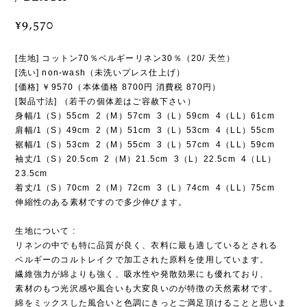
¥9,570
[生地] コットン70％ベルギーリネン30％（20/ 天竺）
[洗い] non-wash（未洗いプレス仕上げ）
[価格] ￥9570（本体価格 8700円 消費税 870円）
[製品寸法] （若干の個体差はご容赦下さい）
身幅/1（S）55cm 2（M）57cm 3（L）59cm 4（LL）61cm
肩幅/1（S）49cm 2（M）51cm 3（L）53cm 4（LL）55cm
裾幅/1（S）53cm 2（M）55cm 3（L）57cm 4（LL）59cm
袖丈/1（S）20.5cm 2（M）21.5cm 3（L）22.5cm 4（LL）
23.5cm
着丈/1（S）70cm 2（M）72cm 3（L）74cm 4（LL）75cm
伸縮性のある素材ですので多少伸びます。
生地について :
リネンの中でも特に品質が良く、衣料に最も適しているとされる
ベルギーのコルトレイクで加工された原料を使用しています。
繊維強力が綿よりも強く、吸水性や発散効果にも優れており、
素材のもつ光沢感や風合いも大変良いのが特徴の天然素材です。
綿をミックスした風合いと色調にきっとご満足頂けることと思いま