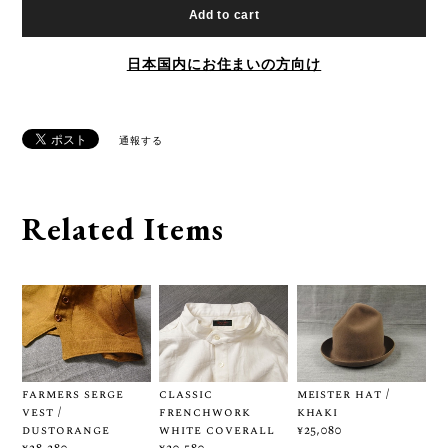
Add to cart
日本国内にお住まいの方向け
通報する
Related Items
farmers serge
classic
meister hat /
vest /
frenchwork
khaki
dustorange
white coverall
¥25,080