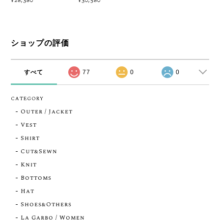
¥28,380
¥30,580
ショップの評価
すべて
77
0
0
CATEGORY
Outer / Jacket
Vest
Shirt
Cut&Sewn
Knit
Bottoms
Hat
Shoes&Others
La Garbo / Women