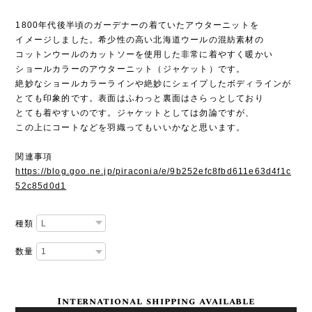
1800年代後半頃のガーデナーの着ていたアウターニットを
イメージしました。希少性の高い北海道ウールの混紡素材の
コットンウールのカットソーを使用した非常に着やすく暖かい
ショールカラーのアウターニット（ジャケット）です。
絶妙なショールカラーラインや絶妙にシェイプしたボディラインが
とても印象的です。表面はふわっと裏面はさらっとしており
とても着やすいのです。ジャケットとしては勿論ですが、
この上にコートなどを羽織ってもいいかなと思います。
関連事項
https://blog.goo.ne.jp/piraconia/e/9b252efc8fbd611e63d4f1c
52c85d0d1
種類
数量
International shipping available