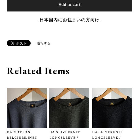
Add to cart
日本国内にお住まいの方向け
通報する
Related Items
da cotton-
da sliverknit
da sliverknit
belgiumlinen
longsleeve /
longsleeve /