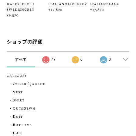
halfsleeve /
italianolivegrey
italianblack
swedishgrey
¥17,820
¥17,820
¥9,570
ショップの評価
すべて
77
0
0
CATEGORY
Outer / Jacket
Vest
Shirt
Cut&Sewn
Knit
Bottoms
Hat