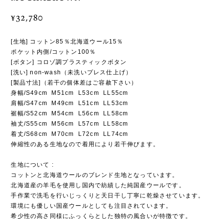
¥32,780
[生地] コットン85％北海道ウール15％
ポケット内側/コットン100％
[ボタン] コロゾ調プラスティックボタン
[洗い] non-wash（未洗いプレス仕上げ）
[製品寸法]（若干の個体差はご容赦下さい）
身幅/S49cm M51cm L53cm LL55cm
肩幅/S47cm M49cm L51cm LL53cm
裾幅/S52cm M54cm L56cm LL58cm
袖丈/S55cm M56cm L57cm LL58cm
着丈/S68cm M70cm L72cm LL74cm
伸縮性のある生地なので着用により若干伸びます。
生地について :
コットンと北海道ウールのブレンド生地となっています。
北海道産の羊毛を使用し国内で紡績した純国産ウールです。
手作業で洗毛を行いじっくりと天日干し丁寧に乾燥させています。
環境にも優しい国産ウールとしても注目されています。
希少性の高さ同様にふっくらとした独特の風合いが特徴です。