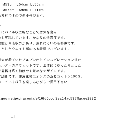
 M53cm L54cm LL55cm
 M67cm L69cm LL71cm
る素材ですので多少伸びます。
 :
うにパイル状に編むことで空気を含み
地を実現しています。かなりの快適度です。
性能と高吸収力があり、蒸れにくいのも特徴です。
りとしたウエイト感のある表情でございます。
農夫が着ていたブルゾンからインスピレーション得た
ョルダーのスウェットです。全体的にゆったりとした
で肩幅は広く袖はやや短めなデザインです。
ブ編みです。使用素材はオンスのあるコットン100％。
わっていく様子も楽しみながらご愛用下さい！
og.goo.ne.jp/piraconia/e/16fd0cccf2ea14ac537ffacee2832