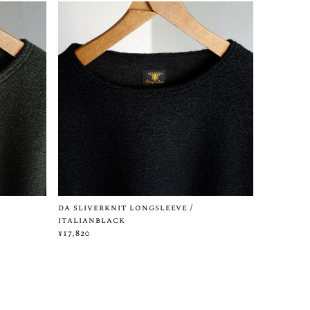
da sliverknit longsleeve /
italianblack
¥17,820