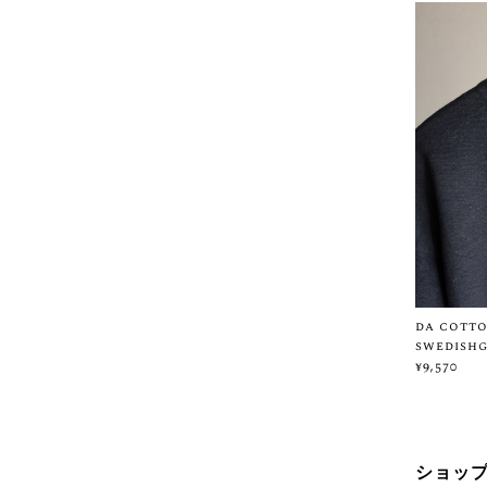
da cotto
swedish
¥9,570
ショッ