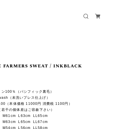
c farmers sweat / inkblack
ットン100％（パシフィック裏毛）
n-wash（未洗いプレス仕上げ）
2100（本体価格 11000円 消費税 1100円）
 （若干の個体差はご容赦下さい）
 M61cm L63cm LL65cm
 M63cm L65cm LL67cm
 M54cm L56cm LL58cm