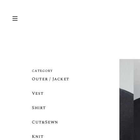
CATEGORY
Outer / Jacket
Vest
Shirt
Cut&Sewn
Knit