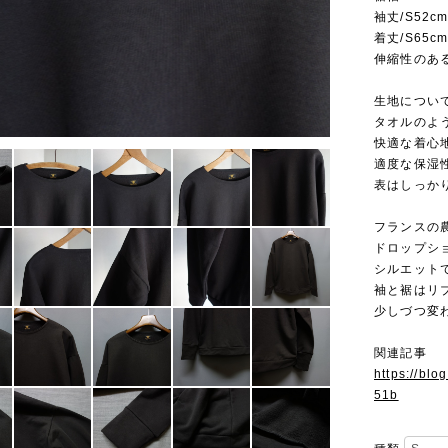
袖丈/S52cm
着丈/S65cm
伸縮性のあ
生地について
タオルのよ
快適な着心
適度な保湿
表はしっか
フランスの
ドロップシ
シルエット
袖と裾はリ
少しづつ変
関連記事
https://bl
51b