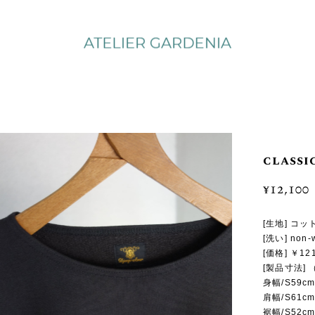
classi
¥12,100
[生地] コ
[洗い] no
[価格] ￥1
[製品寸法]
身幅/S59cm
肩幅/S61cm
裾幅/S52cm