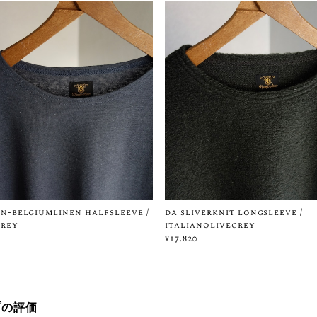
n-belgiumlinen halfsleeve /
da sliverknit longsleeve /
grey
italianolivegrey
¥17,820
プの評価