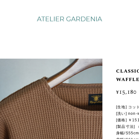
classi
waffl
¥15,180
[生地] コ
[洗い] no
[価格] ￥1
[製品寸法]
身幅/S55cm