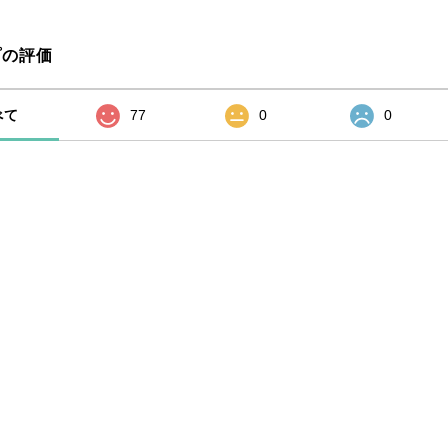
プの評価
べて
77
0
0