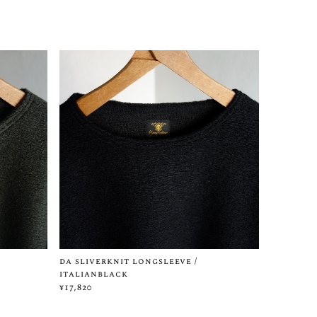
da sliverknit longsleeve /
italianblack
¥17,820