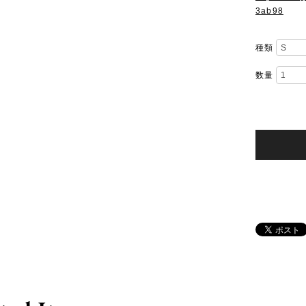
3ab98
種類
数量