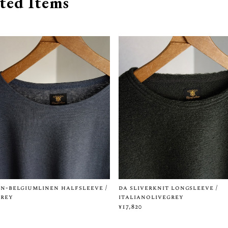
ted Items
n-belgiumlinen halfsleeve /
da sliverknit longsleeve /
grey
italianolivegrey
¥17,820