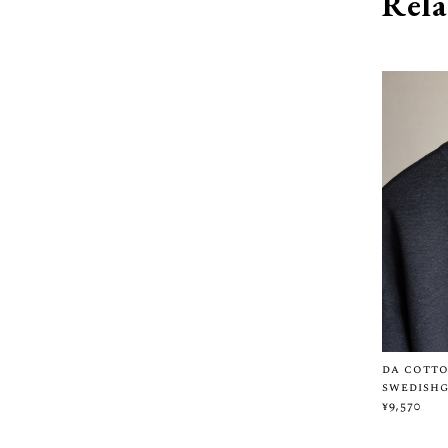
Rela
da cotto
swedish
¥9,570