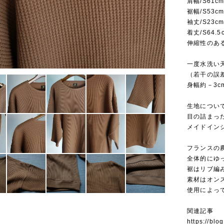
肩幅/S61cm
裾幅/S53cm
袖丈/S23cm
着丈/S64.5
伸縮性のあ
一度水洗い
（若干の誤
身幅約－3c
生地について
目の詰まっ
メイドイン
フランスの
全体的にゆ
裾はリブ編
素材はオン
使用によっ
関連記事
https://bl