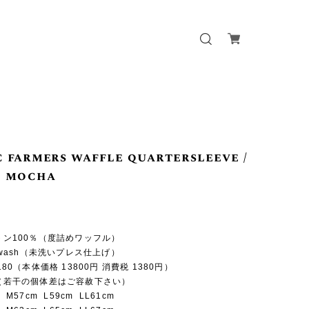
c farmers waffle quartersleeve /
e mocha
ットン100％（度詰めワッフル）
n-wash（未洗いプレス仕上げ）
5180（本体価格 13800円 消費税 1380円）
 （若干の個体差はご容赦下さい）
 M57cm L59cm LL61cm