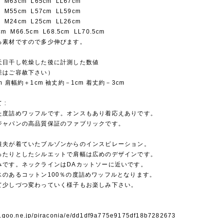
 M63cm L65cm LL67cm
 M55cm L57cm LL59cm
 M24cm L25cm LL26cm
cm M66.5cm L68.5cm LL70.5cm
る素材ですので多少伸びます。
天日干し乾燥した後に計測した数値
差はご容赦下さい）
m 肩幅約＋1cm 袖丈約－1cm 着丈約－3cm
 :
た度詰めワッフルです。オンスもあり着応えありです。
ジャパンの高品質保証のファブリックです。
農夫が着ていたブルゾンからのインスピレーション。
ったりとしたシルエットで肩幅は広めのデザインです。
みです。ネックラインはDAカットソーに近いです。
スのあるコットン100％の度詰めワッフルとなります。
て少しづつ変わっていく様子もお楽しみ下さい。
og.goo.ne.jp/piraconia/e/dd1df9a775e9175df18b7282673